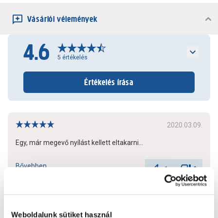
Vásárlói vélemények
4.6
5
értékelés
Értékelés írása
2020.03.09.
Egy, már megevő nyílást kellett eltakarni...
Bővebben
1
0
További értékelések
Weboldalunk sütiket használ