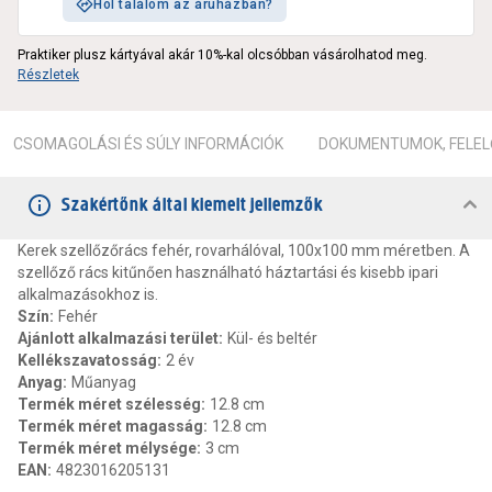
Hol találom az áruházban?
Praktiker plusz kártyával akár 10%-kal olcsóbban vásárolhatod meg.
Részletek
CSOMAGOLÁSI ÉS SÚLY INFORMÁCIÓK
DOKUMENTUMOK, FELEL
Szakértőnk által kiemelt jellemzők
Kerek szellőzőrács fehér, rovarhálóval, 100x100 mm méretben. A
szellőző rács kitűnően használható háztartási és kisebb ipari
alkalmazásokhoz is.
Szín
:
Fehér
Ajánlott alkalmazási terület
:
Kül- és beltér
Kellékszavatosság
:
2 év
Anyag
:
Műanyag
Termék méret szélesség
:
12.8 cm
Termék méret magasság
:
12.8 cm
Termék méret mélysége
:
3 cm
EAN
:
4823016205131