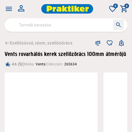
0
0
Szellőzőcső, idom, szellőzőrács
Vents rovarhálós kerek szellőzőrács 100mm átmérőjű
|
4.6
(5)
Márka
:
Vents
|
Cikkszám
:
265634