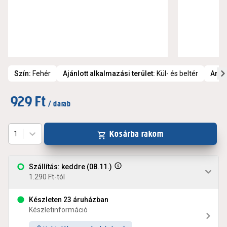
Szín
:
Fehér
Ajánlott alkalmazási terület
:
Kül- és beltér
Anya
929 Ft
/ darab
Kosárba rakom
1
Szállítás: keddre (08.11.)
1.290 Ft-tól
Készleten 23 áruházban
Készletinformáció