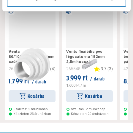
Vents
Vents flexibilis pvc
Vent
80/100/120/125/150mm
légcsatorna 152mm
bekö
szűkítő
2,5m hosszú
pára
5
(
4
)
3.7
(
3
)
265571
265548
428
3.999 Ft
/ darab
1.799 Ft
8.9
/ darab
1.600 Ft
/ m
Kosárba
Kosárba
Szállítás:
2 munkanap
Szállítás:
2 munkanap
Szá
Készleten 23 áruházban
Készleten 20 áruházban
Ké