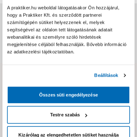
A praktiker.hu weboldal látogatásakor Ön hozzájárul,
Jótállás, szavatosság
hogy a Praktiker Kft. és szerződött partnerei
számítógépén sütiket helyezzenek el, melyek
segítségével az oldalon tett látogatásának adatait
Csomagolási és súly információk
webanalitikai és személyre szóló hirdetések
megjelenítése céljából felhasználják. Bővebb információ
az adatkezelési tájékoztatóban.
Dokumentumok, felelős személy
Beállítások
Hibát találtál az oldalon vagy a termék leírásában?
Kérjük jelezd nekünk!
Összes süti engedélyezése
Neked ajánljuk!
Testre szabás
Kizárólag az elengedhetetlen sütiket használja