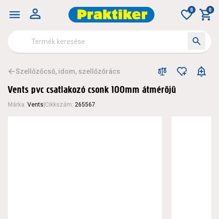
0
0
Szellőzőcső, idom, szellőzőrács
Vents pvc csatlakozó csonk 100mm átmérőjű
Márka
:
Vents
|
Cikkszám
:
265567