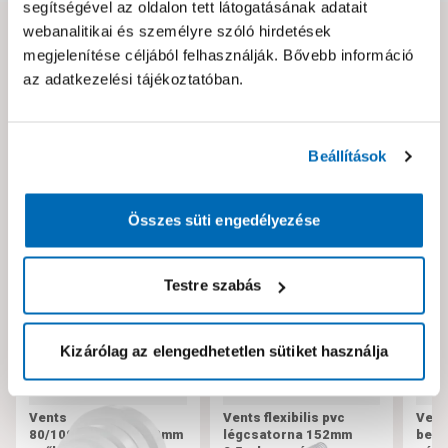
segítségével az oldalon tett látogatásának adatait
webanalitikai és személyre szóló hirdetések
Hibát találtál az oldalon vagy a termék leírásában?
megjelenítése céljából felhasználják. Bővebb információ
Kérjük jelezd nekünk!
az adatkezelési tájékoztatóban.
Neked ajánljuk!
Beállítások
Összes süti engedélyezése
Testre szabás
Kizárólag az elengedhetetlen sütiket használja
Vents
Vents flexibilis pvc
Vent
80/100/120/125/150mm
légcsatorna 152mm
bekö