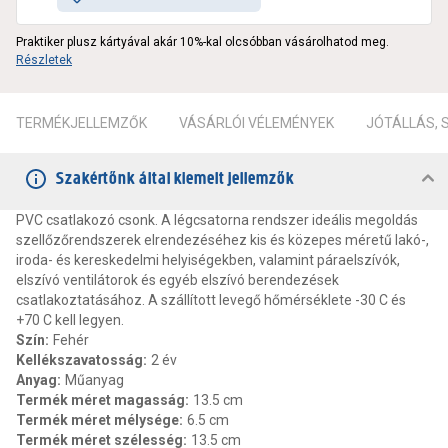
Praktiker plusz kártyával akár 10%-kal olcsóbban vásárolhatod meg.
Részletek
TERMÉKJELLEMZŐK
VÁSÁRLÓI VÉLEMÉNYEK
JÓTÁLLÁS,
Szakértőnk által kiemelt jellemzők
PVC csatlakozó csonk. A légcsatorna rendszer ideális megoldás
szellőzőrendszerek elrendezéséhez kis és közepes méretű lakó-,
iroda- és kereskedelmi helyiségekben, valamint páraelszívók,
elszívó ventilátorok és egyéb elszívó berendezések
csatlakoztatásához. A szállított levegő hőmérséklete -30 C és
+70 C kell legyen.
Szín
:
Fehér
Kellékszavatosság
:
2 év
Anyag
:
Műanyag
Termék méret magasság
:
13.5 cm
Termék méret mélysége
:
6.5 cm
Termék méret szélesség
:
13.5 cm