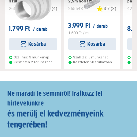
szűkítő
2,5m hosszú
pára
5
(
4
)
3.7
(
3
)
265571
265548
428
3.999 Ft
/ darab
1.799 Ft
8.9
/ darab
1.600 Ft
/ m
Kosárba
Kosárba
Szállítás:
3 munkanap
Szállítás:
3 munkanap
Szá
Készleten 23 áruházban
Készleten 20 áruházban
Ké
Ne maradj le semmiről! Iratkozz fel
hírlevelünkre
és merülj el kedvezményeink
tengerében!