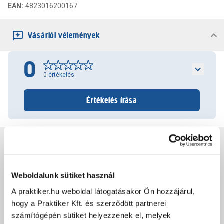
EAN
:
4823016200167
Vásárlói vélemények
0
0
értékelés
Értékelés írása
Jótállás, szavatosság
Csomagolási és súly információk
Weboldalunk sütiket használ
A praktiker.hu weboldal látogatásakor Ön hozzájárul,
hogy a Praktiker Kft. és szerződött partnerei
Dokumentumok, felelős személy
számítógépén sütiket helyezzenek el, melyek