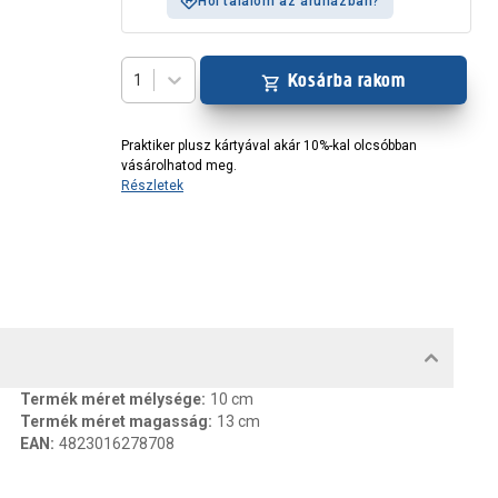
Hol találom az áruházban?
Kosárba rakom
1
Praktiker plusz kártyával akár 10%-kal olcsóbban
vásárolhatod meg.
Részletek
MENTUMOK, FELELŐS SZEMÉLY
Termék méret mélysége
:
10 cm
Termék méret magasság
:
13 cm
EAN
:
4823016278708