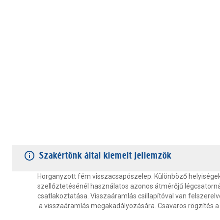
TERMÉKJELLEMZŐK
VÁSÁRLÓI VÉLEMÉNYEK
JÓTÁLLÁS
Szakértőnk által kiemelt jellemzők
Horganyzott fém visszacsapószelep. Különböző helyiségek 
szellőztetésénél használatos azonos átmérőjű légcsatorn
csatlakoztatása. Visszaáramlás csillapítóval van felszerelv
a visszaáramlás megakadályozására. Csavaros rögzítés a 