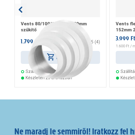
Vents 80/100/120/125/150mm
Vents fle
szűkítő
152mm 2
3.999 F
1.799 Ft
/ darab
5
(
4
)
1.600 Ft
/ 
Kosárba
Szállítás:
2 munkanap
Szállítá
Készleten 23 áruházban
Készle
Ne maradj le semmiről! Iratkozz fel h