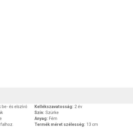
, SZAVATOSSÁG
CSOMAGOLÁSI ÉS SÚLY INFORMÁCIÓK
DOKU
be- és elszívó
Kellékszavatosság
:
2 év
ák
Szín
:
Szürke
e
Anyag
:
Fém
falhoz.
Termék méret szélesség
:
13 cm