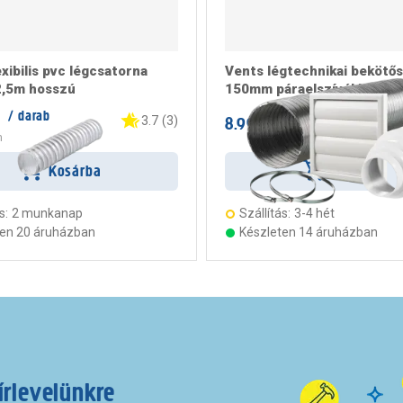
xibilis pvc légcsatorna
Vents légtechnikai bekötő
,5m hosszú
150mm páraelszívókhoz
t
/ darab
8.999 Ft
3.7
(
3
)
/ darab
m
Kosárba
Kosárba
s:
2 munkanap
Szállítás:
3-4 hét
ten 20 áruházban
Készleten 14 áruházban
írlevelünkre