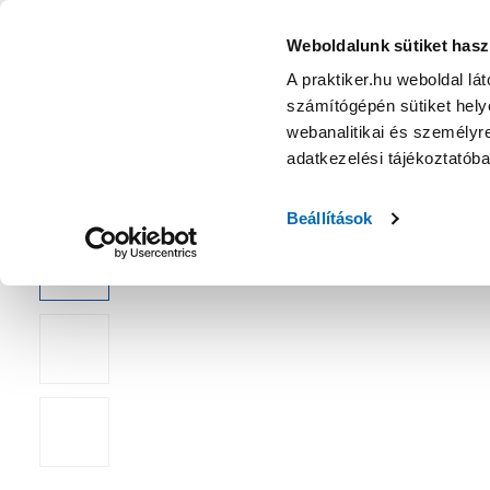
KATEGÓRIÁK
Weboldalunk sütiket hasz
A praktiker.hu weboldal lá
számítógépén sütiket helye
Ajánlatok
Márkanagykövet
Nyereményjáték
webanalitikai és személyre
adatkezelési tájékoztatób
Kezdőoldal
Építés, felújítás
Légelszívás, szellőztetés
Szel
Beállítások