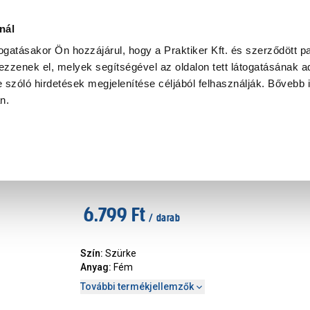
Ke
nál
togatásakor Ön hozzájárul, hogy a Praktiker Kft. és szerződött pa
zzenek el, melyek segítségével az oldalon tett látogatásának ad
Praktiker Professional
Szakiajánló
Ügyintézés és Információ
 szóló hirdetések megjelenítése céljából felhasználják. Bővebb 
an.
lőzőcső, idom, szellőzőrács
Vents horganyzott fém vissza
Márka
:
Vents
|
Cikkszám
:
265594
6.799 Ft
/ darab
Szín
:
Szürke
Anyag
:
Fém
További termékjellemzők