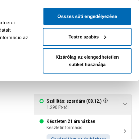
0
0
dvenc áruházam
:
Miért érdemes
Kérlek válassz
bejelentkezni?
Összes süti engedélyezése
Belépés
Listáim
Kosár
rtnerei
atait
Legyél Praktiker Plusz tag!
Áruházak és szolgáltatások
Karrier
Testre szabás
információ az
Kizárólag az elengedhetetlen
sütiket használja
csapószelep 125mm
Szállítás: szerdára (08.12.)
1.290 Ft-tól
Készleten 21 áruházban
Készletinformáció