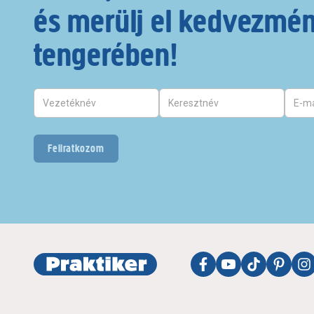
és merülj el kedvezmé
tengerében!
Feliratkozom