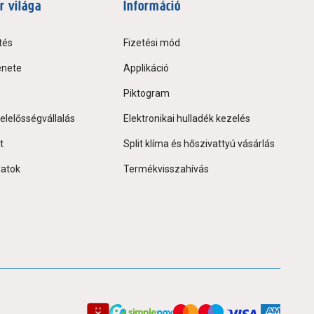
r világa
Információ
tés
Fizetési mód
énete
Applikáció
Piktogram
elelősségvállalás
Elektronikai hulladék kezelés
t
Split klíma és hőszivattyú vásárlás
latok
Termékvisszahívás