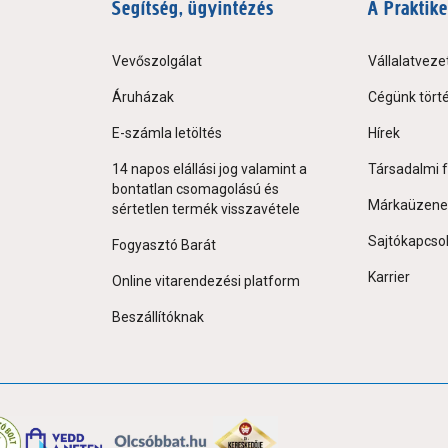
Segítség, ügyintézés
A Praktike
Vevőszolgálat
Vállalatveze
Áruházak
Cégünk tört
E-számla letöltés
Hírek
14 napos elállási jog valamint a
Társadalmi f
bontatlan csomagolású és
Márkaüzene
sértetlen termék visszavétele
Sajtókapcso
Fogyasztó Barát
Karrier
Online vitarendezési platform
Beszállítóknak