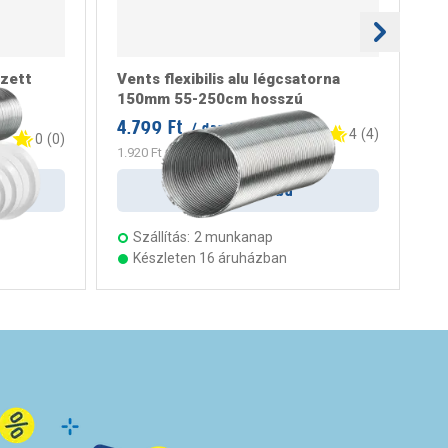
szett
Vents flexibilis alu légcsatorna
Ve
150mm 55-250cm hosszú
12
4.799 Ft
/ darab
6.
4
(
4
)
0
(
0
)
1.920 Ft
/ m
Kosárba
Szállítás:
2 munkanap
Készleten 16 áruházban