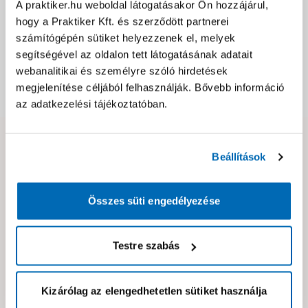
Jótállás, szavatosság
A praktiker.hu weboldal látogatásakor Ön hozzájárul,
hogy a Praktiker Kft. és szerződött partnerei
számítógépén sütiket helyezzenek el, melyek
Csomagolási és súly információk
segítségével az oldalon tett látogatásának adatait
webanalitikai és személyre szóló hirdetések
megjelenítése céljából felhasználják. Bővebb információ
Dokumentumok, felelős személy
az adatkezelési tájékoztatóban.
Hibát találtál az oldalon vagy a termék leírásában?
Beállítások
Kérjük jelezd nekünk!
Összes süti engedélyezése
Neked ajánljuk!
Testre szabás
Kizárólag az elengedhetetlen sütiket használja