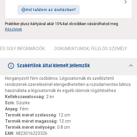
Hol találom az áruházban?
Praktiker plusz kártyával akár 10%-kal olcsóbban vásárolhatod meg.
Részletek
ÉS SÚLY INFORMÁCIÓK
DOKUMENTUMOK, FELELŐS SZEMÉLY
Szakértőnk által kiemelt jellemzők
Horganyzott fém csőbilincs. Légcsatornák és szellőztető
rendszerek szerelésénél elengedhetetlen a rozsdamentes bilincs
használata a légcsatornák és egyéb idomok rögzítéséhez.
Kellékszavatosság
:
2 év
Szín
:
Szürke
Anyag
:
Fém
Termék méret szélesség
:
12 cm
Termék méret magasság
:
12 cm
Termék méret mélysége
:
0.8 cm
EAN
:
4823016223326