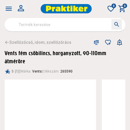
Vents fém csőbilincs, horganyzott, 90-110mm átmérőre
0
0
Szellőzőcső, idom, szellőzőrács
Vents fém csőbilincs, horganyzott, 90-110mm
átmérőre
|
5
(1)
Márka
:
Vents
|
Cikkszám
:
265590