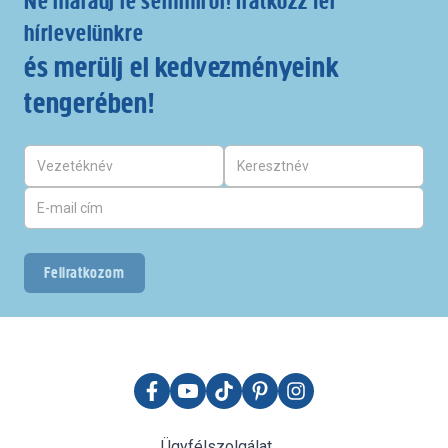
Ne maradj le semmiről! Iratkozz fel
hírlevelünkre
és merülj el kedvezményeink
tengerében!
Feliratkozom
Ügyfélszolgálat