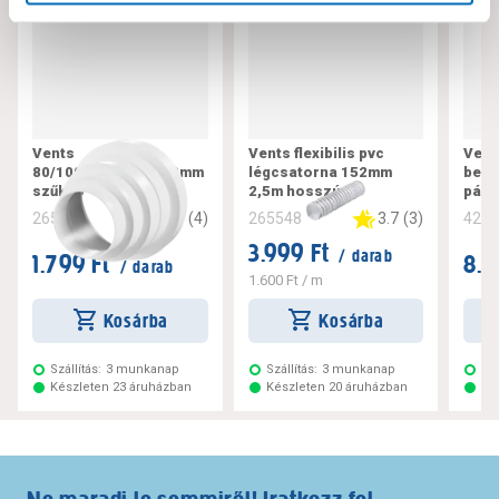
Vents
Vents flexibilis pvc
Vent
80/100/120/125/150mm
légcsatorna 152mm
bekö
szűkítő
2,5m hosszú
pára
5
(
4
)
3.7
(
3
)
265571
265548
428
3.999 Ft
/ darab
1.799 Ft
8.9
/ darab
1.600 Ft
/ m
Kosárba
Kosárba
Szállítás:
3 munkanap
Szállítás:
3 munkanap
Szá
Készleten 23 áruházban
Készleten 20 áruházban
Ké