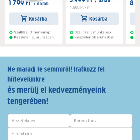
/ darab
1.799 Ft
8.9
/ darab
1.600 Ft
/ m
Kosárba
Kosárba
Szállítás:
3 munkanap
Szállítás:
3 munkanap
Szá
Készleten 23 áruházban
Készleten 20 áruházban
Ké
Ne maradj le semmiről! Iratkozz fel
hírlevelünkre
és merülj el kedvezményeink
tengerében!