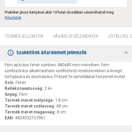
Praktiker plusz kártyával akár 10%-kal olcsóbban vásárolhatod meg.
Részletek
TERMÉKJELLEMZŐK
VÁSÁRLÓI VÉLEMÉNYEK
JÓTÁLLÁS,
Szakértőnk által kiemelt jellemzők
Fém ajtórács fehér színben, 480x80 mm méretben. Fém
szellőzőrács alkalmazható szellőztető rendszerekben a levegő
befújására és elszívására. Préselt fix lamellákkal felszerelt kivitel.
Szín
:
Fehér
Kellékszavatosság
:
2 év
Anyag
:
Fém
Termék méret mélysége
:
1.8 cm
Termék méret szélesség
:
48 cm
Termék méret magasság
:
8 cm
EAN
:
4824032157961