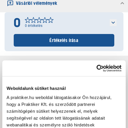
Vásárlói vélemények
0
0
értékelés
Értékelés írása
Jótállás, szavatosság
Csomagolási és súly információk
Weboldalunk sütiket használ
A praktiker.hu weboldal látogatásakor Ön hozzájárul,
Dokumentumok, felelős személy
hogy a Praktiker Kft. és szerződött partnerei
számítógépén sütiket helyezzenek el, melyek
segítségével az oldalon tett látogatásának adatait
webanalitikai és személyre szóló hirdetések
Hibát találtál az oldalon vagy a termék leírásában?