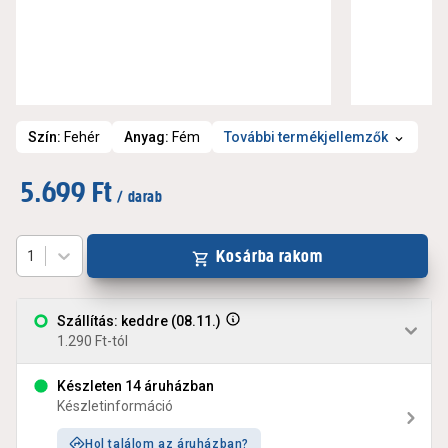
Szín
:
Fehér
Anyag
:
Fém
További termékjellemzők
5.699 Ft
/ darab
Kosárba rakom
1
Szállítás: keddre (08.11.)
1.290 Ft-tól
Készleten 14 áruházban
Készletinformáció
Hol találom az áruházban?