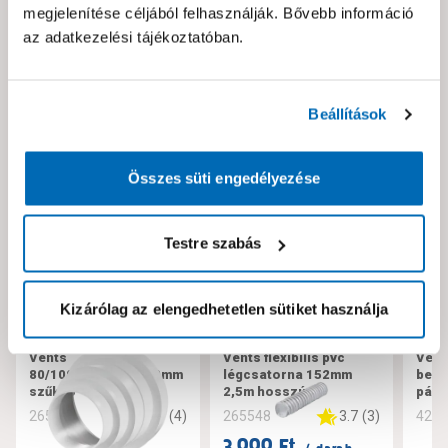
megjelenítése céljából felhasználják. Bővebb információ
Kérjük jelezd nekünk!
az adatkezelési tájékoztatóban.
Neked ajánljuk!
Beállítások
Összes süti engedélyezése
Testre szabás
Kizárólag az elengedhetetlen sütiket használja
Vents
Vents flexibilis pvc
Vent
80/100/120/125/150mm
légcsatorna 152mm
bekö
szűkítő
2,5m hosszú
pára
5
(
4
)
3.7
(
3
)
265571
265548
428
3.999 Ft