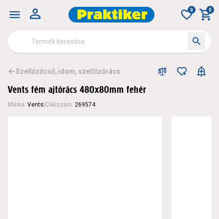
Vents fém ajtórács 480x80mm fehér - Szellőzőcső, idom,
0
0
Szellőzőcső, idom, szellőzőrács
Vents fém ajtórács 480x80mm fehér
Márka
:
Vents
|
Cikkszám
:
269574