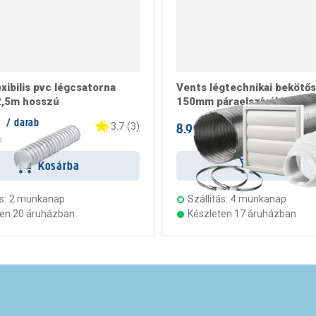
xibilis pvc légcsatorna
Vents légtechnikai bekötő
,5m hosszú
150mm páraelszívókhoz
t
/ darab
8.999 Ft
3.7
(
3
)
/ darab
m
Kosárba
Kosárba
s:
2 munkanap
Szállítás:
4 munkanap
ten 20 áruházban
Készleten 17 áruházban