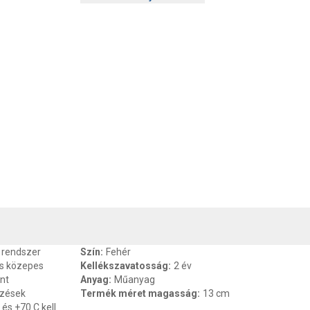
, SZAVATOSSÁG
CSOMAGOLÁSI ÉS SÚLY INFORMÁCIÓK
DOKU
a rendszer
Szín
:
Fehér
és közepes
Kellékszavatosság
:
2 év
int
Anyag
:
Műanyag
ezések
Termék méret magasság
:
13 cm
és +70 C kell