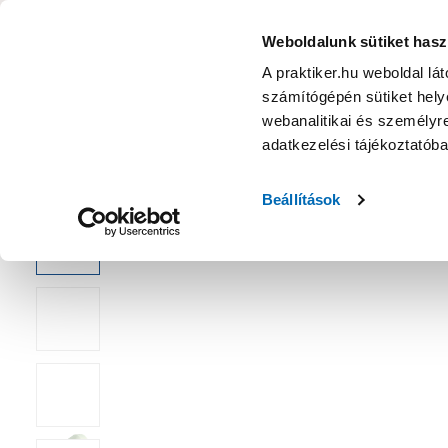
KATEGÓRIÁK
Weboldalunk sütiket hasz
A praktiker.hu weboldal lá
számítógépén sütiket helye
Ajánlatok
Márkanagykövet
Nyereményjáték
webanalitikai és személyre
adatkezelési tájékoztatób
Kezdőoldal
Építés, felújítás
Légelszívás, szellőztetés
Szel
Beállítások