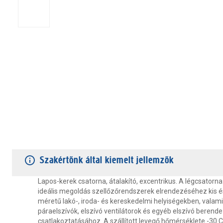
TERMÉKJELLEMZŐK
VÁSÁRLÓI VÉLEMÉNYEK
JÓTÁLLÁS
Szakértőnk által kiemelt jellemzők
Lapos-kerek csatorna, átalakító, excentrikus. A légcsatorn
ideális megoldás szellőzőrendszerek elrendezéséhez kis 
méretű lakó-, iroda- és kereskedelmi helyiségekben, valam
páraelszívók, elszívó ventilátorok és egyéb elszívó berend
csatlakoztatásához. A szállított levegő hőmérséklete -30 C 