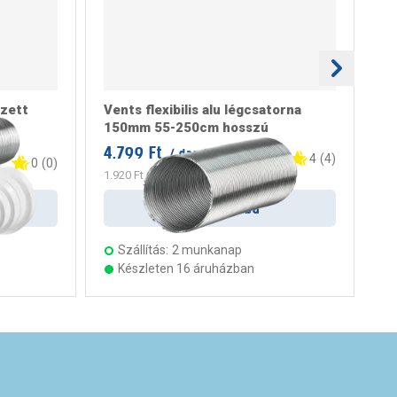
szett
Vents flexibilis alu légcsatorna
Ve
150mm 55-250cm hosszú
12
4.799 Ft
/ darab
6.
4
(
4
)
0
(
0
)
1.920 Ft
/ m
Kosárba
Szállítás:
2 munkanap
Készleten 16 áruházban