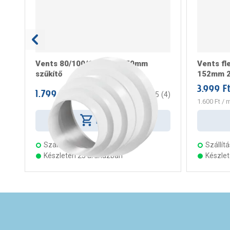
Vents 80/100/120/125/150mm
Vents fle
szűkítő
152mm 2
3.999 F
1.799 Ft
/ darab
5
(
4
)
1.600 Ft
/ 
Kosárba
Szállítás:
2 munkanap
Szállítá
Készleten 23 áruházban
Készle