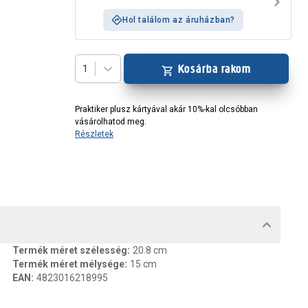
Hol találom az áruházban?
Kosárba rakom
1
Praktiker plusz kártyával akár 10%-kal olcsóbban
vásárolhatod meg.
Részletek
MENTUMOK, FELELŐS SZEMÉLY
Termék méret szélesség
:
20.8 cm
Termék méret mélysége
:
15 cm
EAN
:
4823016218995