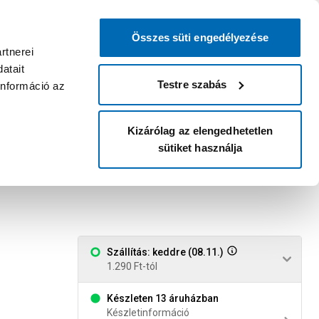
0
0
dvenc áruházam
:
Miért érdemes
Kérlek válassz
bejelentkezni?
Összes süti engedélyezése
Belépés
Listáim
Kosár
rtnerei
atait
Legyél Praktiker Plusz tag!
Áruházak és szolgáltatások
Karrier
Testre szabás
információ az
Kizárólag az elengedhetetlen
sütiket használja
 csatorna 204x60mm 125mm
Szállítás: keddre (08.11.)
1.290 Ft-tól
Készleten 13 áruházban
Készletinformáció