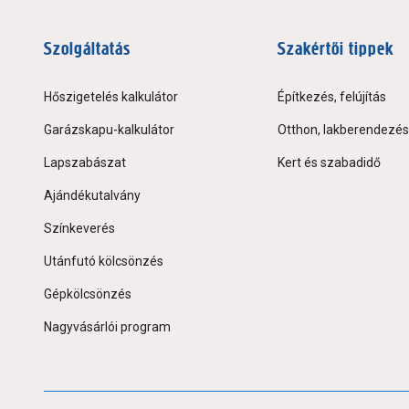
Szolgáltatás
Szakértői tippek
Hőszigetelés kalkulátor
Építkezés, felújítás
Garázskapu-kalkulátor
Otthon, lakberendezés
Lapszabászat
Kert és szabadidő
Ajándékutalvány
Színkeverés
Utánfutó kölcsönzés
Gépkölcsönzés
Nagyvásárlói program