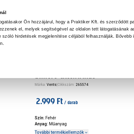
Ke
nál
togatásakor Ön hozzájárul, hogy a Praktiker Kft. és szerződött pa
zzenek el, melyek segítségével az oldalon tett látogatásának ad
Praktiker Professional
Szakiajánló
Ügyintézés és Információ
 szóló hirdetések megjelenítése céljából felhasználják. Bővebb 
an.
lőzőcső, idom, szellőzőrács
Vents átalakító lapos-kerek
átmérő excentrikus
Márka
:
Vents
|
Cikkszám
:
265574
2.999 Ft
/ darab
Szín
:
Fehér
Anyag
:
Műanyag
További termékjellemzők