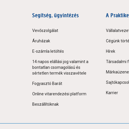
Segítség, ügyintézés
A Praktike
Vevőszolgálat
Vállalatveze
Áruházak
Cégünk tört
E-számla letöltés
Hírek
14 napos elállási jog valamint a
Társadalmi f
bontatlan csomagolású és
Márkaüzene
sértetlen termék visszavétele
Sajtókapcso
Fogyasztó Barát
Karrier
Online vitarendezési platform
Beszállítóknak