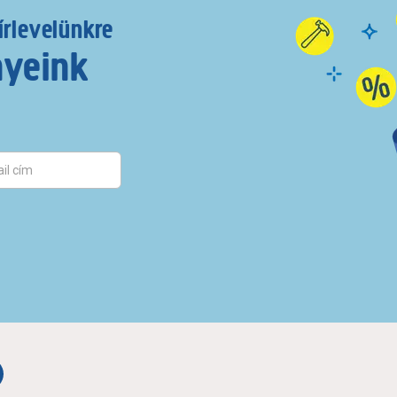
írlevelünkre
nyeink