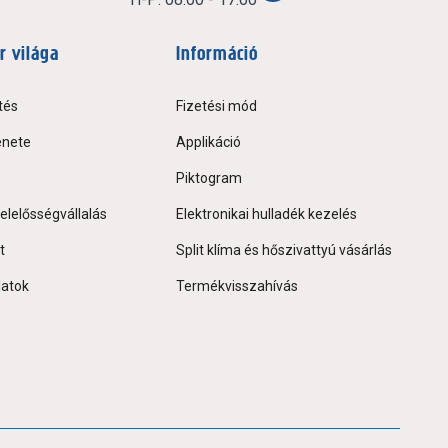
r világa
Információ
tés
Fizetési mód
énete
Applikáció
Piktogram
elelősségvállalás
Elektronikai hulladék kezelés
t
Split klíma és hőszivattyú vásárlás
latok
Termékvisszahívás