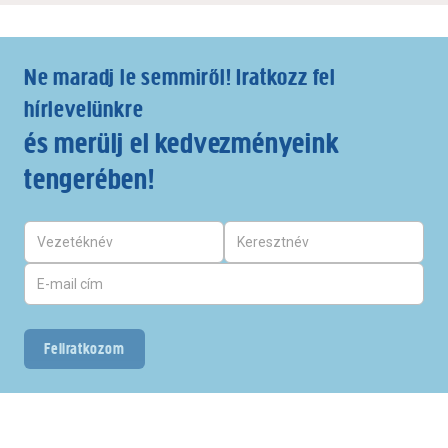
Ne maradj le semmiről! Iratkozz fel
hírlevelünkre
és merülj el kedvezményeink
tengerében!
Feliratkozom