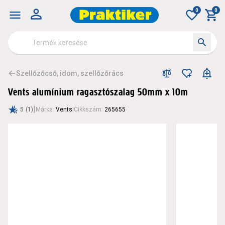
0
0
Szellőzőcső, idom, szellőzőrács
Vents alumínium ragasztószalag 50mm x 10m
|
5
(1)
Márka
:
Vents
|
Cikkszám
:
265655