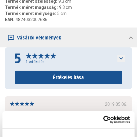
Termék méret szélesség
:
9.3 cm
Termék méret magasság
:
9.3 cm
Termék méret mélysége
:
5 cm
EAN
:
4824032007686
Vásárlói vélemények
5
1
értékelés
Értékelés írása
2019.05.06.
-
Bővebben
3
7