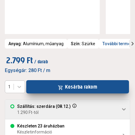
Anyag
:
Alumínium, műanyag
Szín
:
Szürke
További termékj
2.799 Ft
/ darab
Egységár:
280 Ft
/ m
Kosárba rakom
1
Szállítás: szerdára (08.12.)
1.290 Ft-tól
Készleten 23 áruházban
Készletinformáció