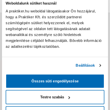
Weboldalunk sütiket használ
A praktiker.hu weboldal látogatásakor Ön hozzájárul,
hogy a Praktiker Kft. és szerződött partnerei
Jótállás, szavatosság
számítógépén sütiket helyezzenek el, melyek
segítségével az oldalon tett látogatásának adatait
webanalitikai és személyre szóló hirdetések
Csomagolási és súly információk
megjelenítése céljából felhasználják. Bővebb információ
az adatkezelési tájékoztatóban.
Dokumentumok, felelős személy
Beállítások
Hibát találtál az oldalon vagy a termék leírásában?
Kérjük jelezd nekünk!
Összes süti engedélyezése
Neked ajánljuk!
Testre szabás