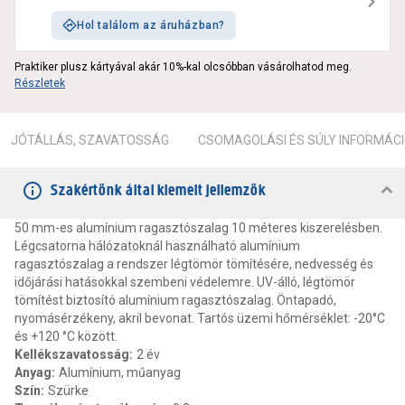
Hol találom az áruházban?
Praktiker plusz kártyával akár 10%-kal olcsóbban vásárolhatod meg.
Részletek
JÓTÁLLÁS, SZAVATOSSÁG
CSOMAGOLÁSI ÉS SÚLY INFORMÁC
Szakértőnk által kiemelt jellemzők
50 mm-es alumínium ragasztószalag 10 méteres kiszerelésben.
Légcsatorna hálózatoknál használható alumínium
ragasztószalag a rendszer légtömör tömítésére, nedvesség és
időjárási hatásokkal szembeni védelemre. UV-álló, légtömör
tömítést biztosító alumínium ragasztószalag. Öntapadó,
nyomásérzékeny, akril bevonat. Tartós üzemi hőmérséklet: -20°C
és +120 °C között.
Kellékszavatosság
:
2 év
Anyag
:
Alumínium, műanyag
Szín
:
Szürke