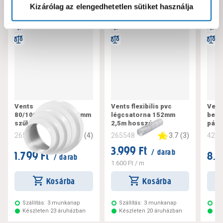
Kizárólag az elengedhetetlen sütiket használja
Vents
Vents flexibilis pvc
Vent
80/100/120/125/150mm
légcsatorna 152mm
bekö
szűkítő
2,5m hosszú
pára
5
(
4
)
3.7
(
3
)
265571
265548
428
3.999 Ft
/ darab
1.799 Ft
8.9
/ darab
1.600 Ft
/ m
Kosárba
Kosárba
Szállítás:
3 munkanap
Szállítás:
3 munkanap
Szá
Készleten 23 áruházban
Készleten 20 áruházban
Ké