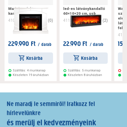
Madeira elektromos
led-es látványkandalló
Warn
kandalló 1500 w
60×10×20 cm, usb
szab
elek
0
(
0
)
3
(
2
)
410935
411521
látv
fehé
417
229.990 Ft
22.990 Ft
154
/ darab
/ darab
Kosárba
Kosárba
Szállítás:
4 munkanap
Szállítás:
5 munkanap
Ne
Készleten 19 áruházban
Készleten 8 áruházban
Ké
Ne maradj le semmiről! Iratkozz fel
hírlevelünkre
és merülj el kedvezményeink