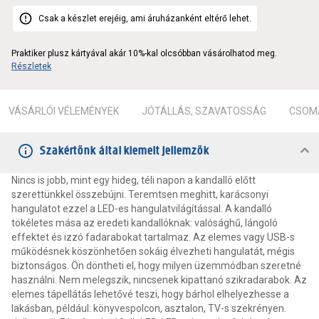
Csak a készlet erejéig, ami áruházanként eltérő lehet.
Praktiker plusz kártyával akár 10%-kal olcsóbban vásárolhatod meg.
Részletek
VÁSÁRLÓI VÉLEMÉNYEK
JÓTÁLLÁS, SZAVATOSSÁG
CSOMA
Szakértőnk által kiemelt jellemzők
Nincs is jobb, mint egy hideg, téli napon a kandalló előtt
szerettünkkel összebújni. Teremtsen meghitt, karácsonyi
hangulatot ezzel a LED-es hangulatvilágítással. A kandalló
tökéletes mása az eredeti kandallóknak: valósághű, lángoló
effektet és izzó fadarabokat tartalmaz. Az elemes vagy USB-s
működésnek köszönhetően sokáig élvezheti hangulatát, mégis
biztonságos. Ön döntheti el, hogy milyen üzemmódban szeretné
használni. Nem melegszik, nincsenek kipattanó szikradarabok. Az
elemes tápellátás lehetővé teszi, hogy bárhol elhelyezhesse a
lakásban, például: könyvespolcon, asztalon, TV-s szekrényen.