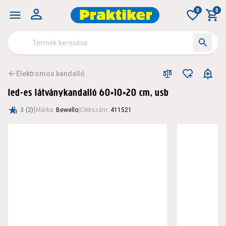
0
0
Elektromos kandalló
led-es látványkandalló 60×10×20 cm, usb
|
3
(2)
Márka
:
Bewello
|
Cikkszám
:
411521