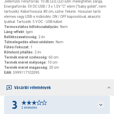
Jellemzői: Fényforrás: 10 db LED, LED szín: melegfehér, sárga,
Energiaforrás: 5V DC USB / 3 x 1,5V "C" elem ("baby góliát", nem
tartozék). Kábel hossza: 80 cm, színe: fekete. Hosszan tartó
elemes vagy USB-s működés. ON / OFF kapcsolóval, akasztó
lyukkal. Tartozék: 5 V DC - USB kábel.
Termosztátos hőfokszabályzás
:
Nem
Láng-effekt
:
Igen
Kellékszavatosság
:
2 év
Túlmelegedés elleni védelem
:
Nem
Fűtési fokozat
:
1
Kötelező jótállás
:
2 év
Termék méret szélesség
:
60 cm
Termék méret mélysége
:
10 cm
Termék méret magasság
:
20 cm
EAN
:
5999117102095
Vásárlói vélemények
3
2
értékelés