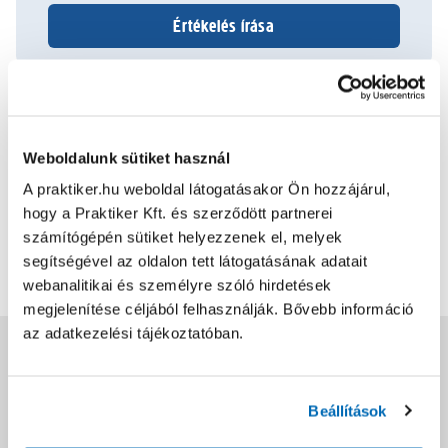
Értékelés írása
2024.12.31.
egyszerű beépíteni kis mérete miatt
Weboldalunk sütiket használ
A praktiker.hu weboldal látogatásakor Ön hozzájárul,
Bővebben
1
7
hogy a Praktiker Kft. és szerződött partnerei
számítógépén sütiket helyezzenek el, melyek
segítségével az oldalon tett látogatásának adatait
További értékelések
webanalitikai és személyre szóló hirdetések
megjelenítése céljából felhasználják. Bővebb információ
az adatkezelési tájékoztatóban.
Jótállás, szavatosság
Beállítások
Csomagolási és súly információk