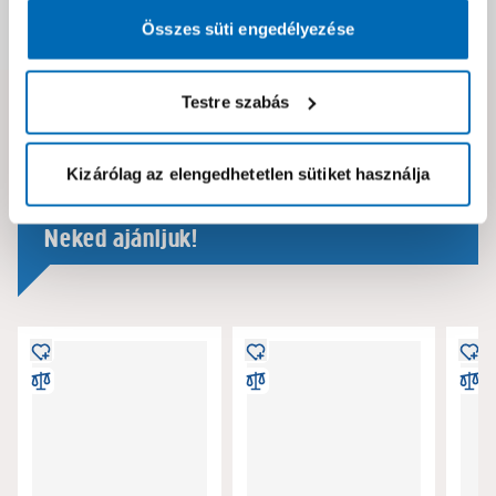
Összes süti engedélyezése
Dokumentumok, felelős személy
Testre szabás
Hibát találtál az oldalon vagy a termék leírásában?
Kérjük jelezd nekünk!
Kizárólag az elengedhetetlen sütiket használja
Neked ajánljuk!