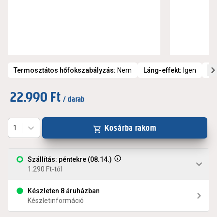
Termosztátos hőfokszabályzás
:
Nem
Láng-effekt
:
Igen
Tú
22.990 Ft
/ darab
Kosárba rakom
1
Szállítás: péntekre (08.14.)
1.290 Ft-tól
Készleten 8 áruházban
Készletinformáció