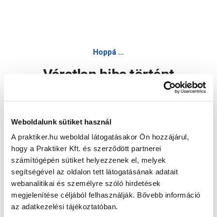
Hoppá ...
Váratlan hiba történt
Dolgozunk a hiba javításán. Egy kis türelmet kérünk.
Weboldalunk sütiket használ
A praktiker.hu weboldal látogatásakor Ön hozzájárul,
Oldal újratöltése
hogy a Praktiker Kft. és szerződött partnerei
számítógépén sütiket helyezzenek el, melyek
segítségével az oldalon tett látogatásának adatait
webanalitikai és személyre szóló hirdetések
megjelenítése céljából felhasználják. Bővebb információ
az adatkezelési tájékoztatóban.