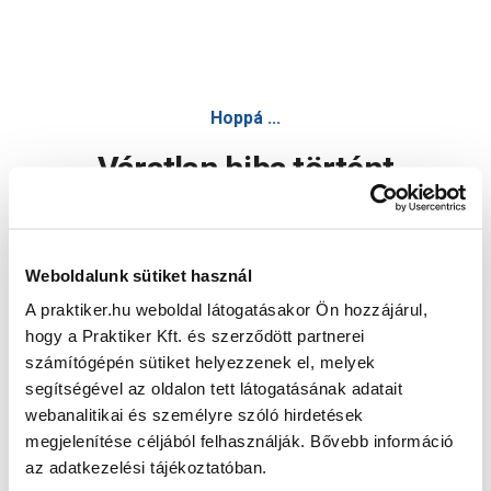
Hoppá ...
Váratlan hiba történt
Dolgozunk a hiba javításán. Egy kis türelmet kérünk.
Weboldalunk sütiket használ
A praktiker.hu weboldal látogatásakor Ön hozzájárul,
Oldal újratöltése
hogy a Praktiker Kft. és szerződött partnerei
számítógépén sütiket helyezzenek el, melyek
segítségével az oldalon tett látogatásának adatait
webanalitikai és személyre szóló hirdetések
megjelenítése céljából felhasználják. Bővebb információ
az adatkezelési tájékoztatóban.