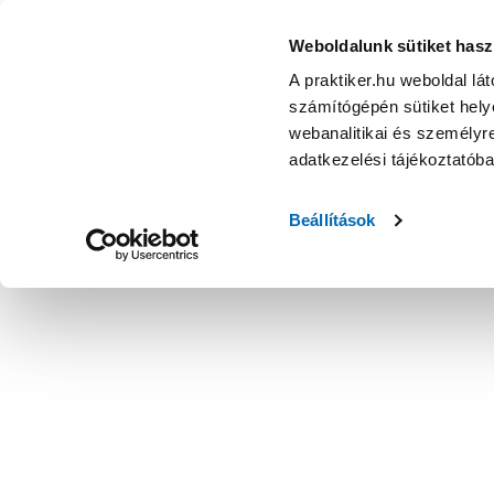
Poli-Farbe magnat beltéri kerámiafesték teszter nemes kris
Weboldalunk sütiket hasz
A praktiker.hu weboldal lá
számítógépén sütiket helye
webanalitikai és személyre
adatkezelési tájékoztatób
Beállítások