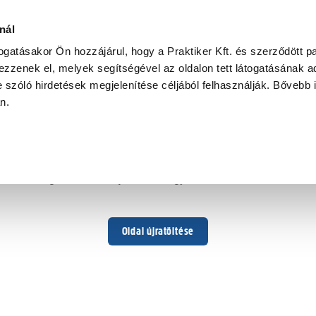
tály
nál
togatásakor Ön hozzájárul, hogy a Praktiker Kft. és szerződött pa
zzenek el, melyek segítségével az oldalon tett látogatásának ad
 szóló hirdetések megjelenítése céljából felhasználják. Bővebb 
Hoppá ...
an.
Váratlan hiba történt
Dolgozunk a hiba javításán. Egy kis türelmet kérünk.
Oldal újratöltése