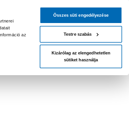
Összes süti engedélyezése
rtnerei
atait
Testre szabás
információ az
Kizárólag az elengedhetetlen
sütiket használja