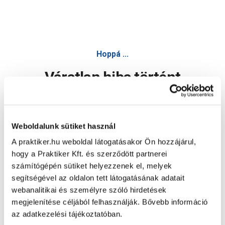
Poli-Farbe magnat beltéri kerámiafesték teszter észak gyö
Hoppá ...
Váratlan hiba történt
Dolgozunk a hiba javításán. Egy kis türelmet kérünk.
Weboldalunk sütiket használ
A praktiker.hu weboldal látogatásakor Ön hozzájárul,
Oldal újratöltése
hogy a Praktiker Kft. és szerződött partnerei
számítógépén sütiket helyezzenek el, melyek
segítségével az oldalon tett látogatásának adatait
webanalitikai és személyre szóló hirdetések
megjelenítése céljából felhasználják. Bővebb információ
az adatkezelési tájékoztatóban.