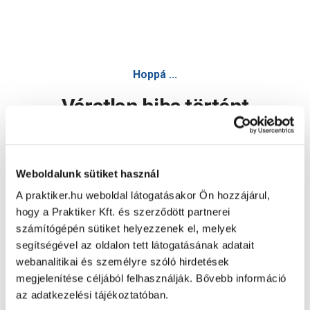
Poli-Farbe magnat beltéri kerámiafesték ibolya ametiszt 2,5
Hoppá ...
Váratlan hiba történt
Dolgozunk a hiba javításán. Egy kis türelmet kérünk.
Weboldalunk sütiket használ
A praktiker.hu weboldal látogatásakor Ön hozzájárul,
Oldal újratöltése
hogy a Praktiker Kft. és szerződött partnerei
számítógépén sütiket helyezzenek el, melyek
segítségével az oldalon tett látogatásának adatait
webanalitikai és személyre szóló hirdetések
megjelenítése céljából felhasználják. Bővebb információ
az adatkezelési tájékoztatóban.