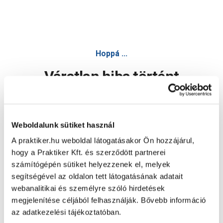
Dulux nagyvilág színei beltéri falfesték nyíló rozmaring 5l
Hoppá ...
Váratlan hiba történt
Dolgozunk a hiba javításán. Egy kis türelmet kérünk.
Weboldalunk sütiket használ
A praktiker.hu weboldal látogatásakor Ön hozzájárul,
Oldal újratöltése
hogy a Praktiker Kft. és szerződött partnerei
számítógépén sütiket helyezzenek el, melyek
segítségével az oldalon tett látogatásának adatait
webanalitikai és személyre szóló hirdetések
megjelenítése céljából felhasználják. Bővebb információ
az adatkezelési tájékoztatóban.