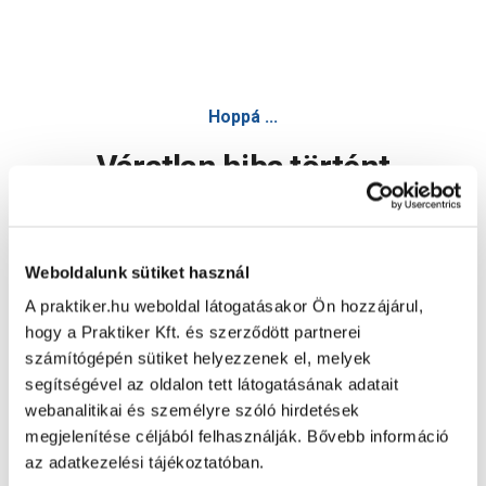
Dulux nagyvilág színei beltéri falfesték gyömbér cseppek 2,
Hoppá ...
Váratlan hiba történt
Dolgozunk a hiba javításán. Egy kis türelmet kérünk.
Weboldalunk sütiket használ
A praktiker.hu weboldal látogatásakor Ön hozzájárul,
Oldal újratöltése
hogy a Praktiker Kft. és szerződött partnerei
számítógépén sütiket helyezzenek el, melyek
segítségével az oldalon tett látogatásának adatait
webanalitikai és személyre szóló hirdetések
megjelenítése céljából felhasználják. Bővebb információ
az adatkezelési tájékoztatóban.