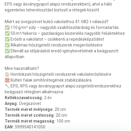
EPS vagy ásványgyapot alapú rendszerekben), ahol a háló
egyenletes teherelosztást biztosít a rétegek között.
Miért az üvegszövet külső vakolathoz 41-082-t válaszd?
✅ 110 g/m² súly – nagyobb szakítószilárdság és formatartás
✅ 50 m²/tekercs – gazdaságos kiszerelés nagyobb felületekhez
✅ Erősíti a vakolatot – csökkenti a repedésképződést
✅ Alkalmas hőszigetelő rendszerek megerősítésére
✅ Ellenáll az időjárásból eredő igénybevételnek a beágyazott
állapotban
Mire használható?
🏠 Homlokzati hőszigetelő rendszerek vakolaterősítésére
🧱 Kültéri falak simítórétegének stabilizálására
🔧 EPS, XPS vagy ásványgyapot alapú szigetelőrendszerekhez
beágyazó rétegben alkalmazva
Kellékszavatosság
:
2 év
Anyag
:
Üvegszövet
Termék méret mélysége
:
20 cm
Termék méret szélesség
:
20 cm
Termék méret magasság
:
100 cm
EAN
:
5999540141050