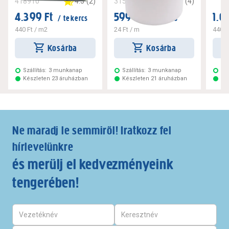
4.5
(
2
)
4.5
(
4
)
418910
315017
4.399 Ft
599 Ft
1.0
/ tekercs
/ tekercs
440 Ft
/ m2
24 Ft
/ m
440 F
Kosárba
Kosárba
Szállítás:
3 munkanap
Szállítás:
3 munkanap
Szá
Készleten 23 áruházban
Készleten 21 áruházban
Ké
Ne maradj le semmiről! Iratkozz fel
hírlevelünkre
és merülj el kedvezményeink
tengerében!