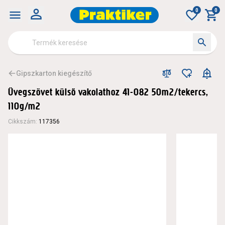
0
0
Gipszkarton kiegészítő
Üvegszövet külső vakolathoz 41-082 50m2/tekercs,
110g/m2
Cikkszám
:
117356