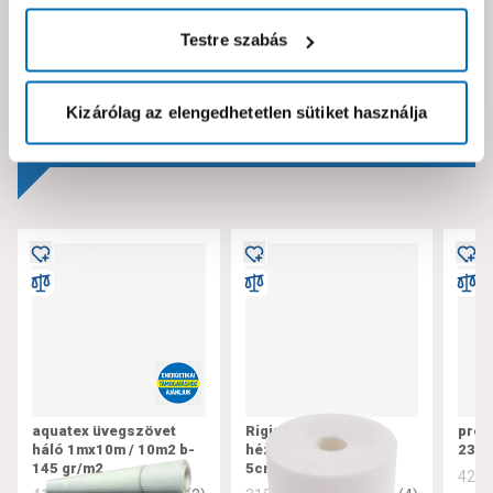
Hibát találtál az oldalon vagy a termék leírásában?
Testre szabás
Kérjük jelezd nekünk!
Kizárólag az elengedhetetlen sütiket használja
Neked ajánljuk!
aquatex üvegszövet
Rigips üvegszálas
prof
háló 1mx10m / 10m2 b-
hézagerősítő szalag
23x
145 gr/m2
5cmx25m/tekercs
420