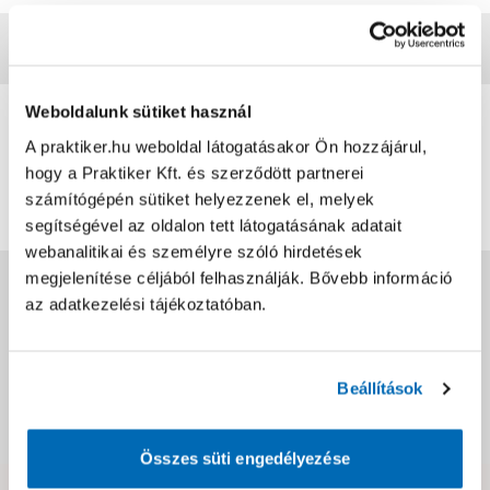
Vásárlói vélemények
0
Weboldalunk sütiket használ
0
értékelés
A praktiker.hu weboldal látogatásakor Ön hozzájárul,
hogy a Praktiker Kft. és szerződött partnerei
Értékelés írása
számítógépén sütiket helyezzenek el, melyek
segítségével az oldalon tett látogatásának adatait
webanalitikai és személyre szóló hirdetések
megjelenítése céljából felhasználják. Bővebb információ
Jótállás, szavatosság
az adatkezelési tájékoztatóban.
Csomagolási és súly információk
Beállítások
Dokumentumok, felelős személy
Összes süti engedélyezése