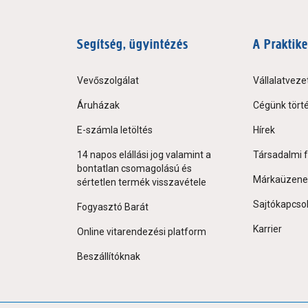
Segítség, ügyintézés
A Praktike
Vevőszolgálat
Vállalatveze
Áruházak
Cégünk tört
E-számla letöltés
Hírek
14 napos elállási jog valamint a
Társadalmi f
bontatlan csomagolású és
Márkaüzene
sértetlen termék visszavétele
Sajtókapcso
Fogyasztó Barát
Karrier
Online vitarendezési platform
Beszállítóknak