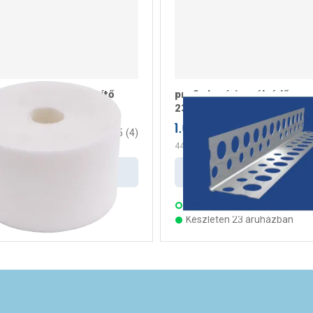
vegszálas hézagerősítő
profi alumínium élvédő
5cmx25m/tekercs
23x23x2500mm 0,35mm
1.099 Ft
 tekercs
/ darab
4.5
(
4
)
440 Ft
/ m
Kosárba
Kosárba
s:
3 munkanap
Szállítás:
4 munkanap
ten 21 áruházban
Készleten 23 áruházban