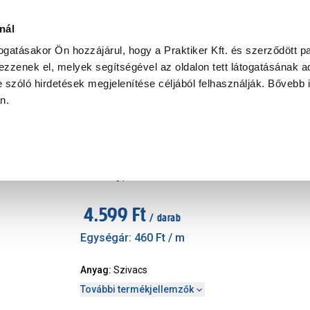
Ke
nál
togatásakor Ön hozzájárul, hogy a Praktiker Kft. és szerződött pa
zzenek el, melyek segítségével az oldalon tett látogatásának ad
Praktiker Professional
Szakiajánló
Ügyintézés és Információ
 szóló hirdetések megjelenítése céljából felhasználják. Bővebb 
an.
Gipszkarton kiegészítő
Rigips szivacscsík, szigetelő
Márka
:
Rigips
|
Cikkszám
:
34948
4.599 Ft
/ darab
Egységár:
460 Ft
/ m
Anyag
:
Szivacs
További termékjellemzők