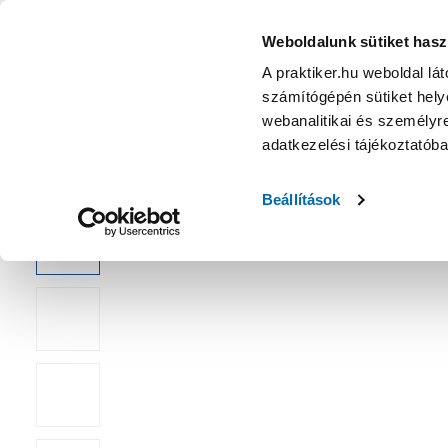
KATEGÓRIÁK
Weboldalunk sütiket hasz
A praktiker.hu weboldal lá
számítógépén sütiket helye
Ajánlatok
Márkanagykövet
Nyereményjáték
webanalitikai és személyre
adatkezelési tájékoztatób
Kezdőoldal
Építés, felújítás
Falburkolat, mennyezetburkoló
Beállítások