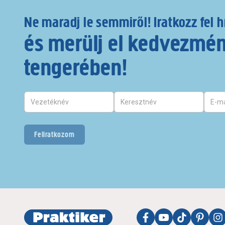
Ne maradj le semmiről! Iratkozz fel h
és merülj el kedvezmé
tengerében!
Feliratkozom