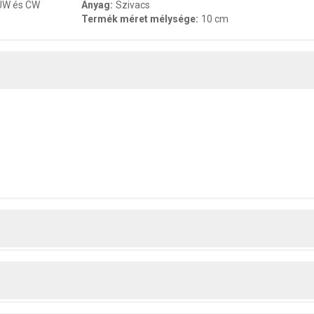
 UW és CW
Anyag
:
Szivacs
Termék méret mélysége
:
10 cm