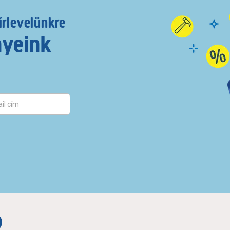
írlevelünkre
nyeink