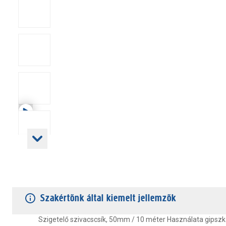
TERMÉKJELLEMZŐK
VÁSÁRLÓI VÉLEMÉNYEK
JÓTÁLLÁS
Szakértőnk által kiemelt jellemzők
Szigetelő szivacscsík, 50mm / 10 méter Használata gipszk