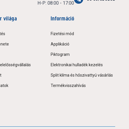
H-P: 08:00 - 17:00
r világa
Információ
tés
Fizetési mód
énete
Applikáció
Piktogram
elelősségvállalás
Elektronikai hulladék kezelés
t
Split klíma és hőszivattyú vásárlás
latok
Termékvisszahívás