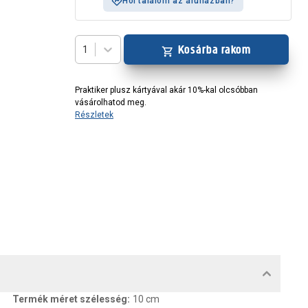
Hol találom az áruházban?
Kosárba rakom
1
Praktiker plusz kártyával akár 10%-kal olcsóbban
vásárolhatod meg.
Részletek
MENTUMOK, FELELŐS SZEMÉLY
Termék méret szélesség
:
10 cm