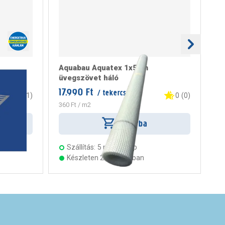
Aquabau Aquatex 1x50m
Ri
üvegszövet háló
pr
17.990 Ft
/ tekercs
3.
5
(
1
)
0
(
0
)
360 Ft
/ m2
Kosárba
Szállítás:
5 munkanap
Készleten 22 áruházban