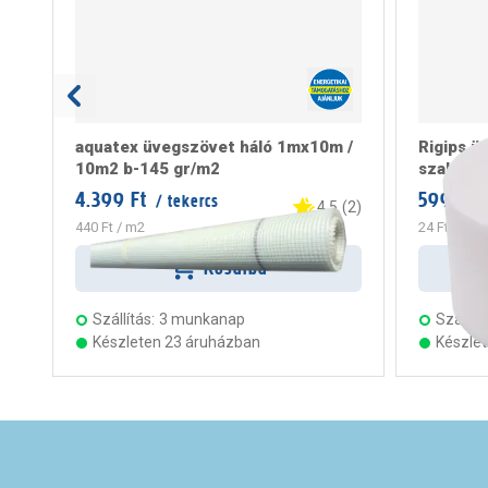
aquatex üvegszövet háló 1mx10m /
Rigips ü
10m2 b-145 gr/m2
szalag 
4.399 Ft
599 Ft
/ tekercs
/
4.5
(
2
)
440 Ft
/ m2
24 Ft
/ m
Kosárba
Szállítás:
3 munkanap
Szállítá
Készleten 23 áruházban
Készle