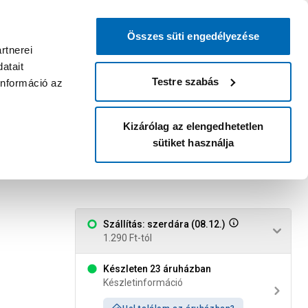
0
0
dvenc áruházam
:
Miért érdemes
Kérlek válassz
bejelentkezni?
Összes süti engedélyezése
Belépés
Listáim
Kosár
rtnerei
atait
Legyél Praktiker Plusz tag!
Áruházak és szolgáltatások
Karrier
Testre szabás
információ az
Kizárólag az elengedhetetlen
sütiket használja
, 50mmx10m
Szállítás: szerdára (08.12.)
1.290 Ft-tól
Készleten 23 áruházban
Készletinformáció