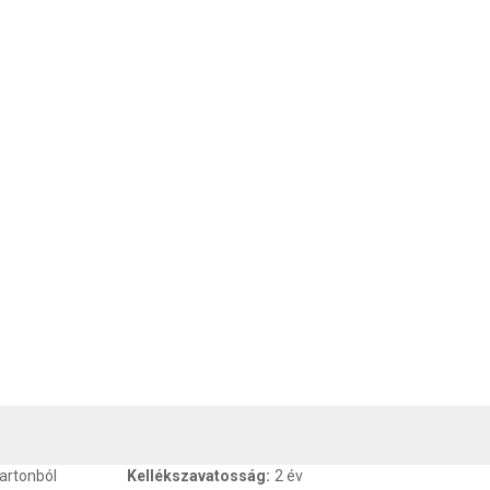
, SZAVATOSSÁG
CSOMAGOLÁSI ÉS SÚLY INFORMÁCIÓK
DOKU
artonból
Kellékszavatosság
:
2 év