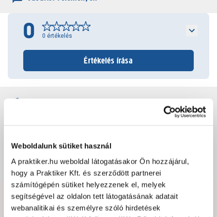
0
0
értékelés
Értékelés írása
Jótállás, szavatosság
Csomagolási és súly információk
Weboldalunk sütiket használ
A praktiker.hu weboldal látogatásakor Ön hozzájárul,
Dokumentumok, felelős személy
hogy a Praktiker Kft. és szerződött partnerei
számítógépén sütiket helyezzenek el, melyek
segítségével az oldalon tett látogatásának adatait
Hibát találtál az oldalon vagy a termék leírásában?
webanalitikai és személyre szóló hirdetések
Kérjük jelezd nekünk!