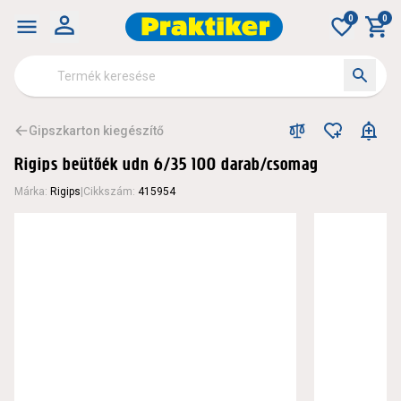
0
0
Gipszkarton kiegészítő
Rigips beütőék udn 6/35 100 darab/csomag
Márka
:
Rigips
|
Cikkszám
:
415954