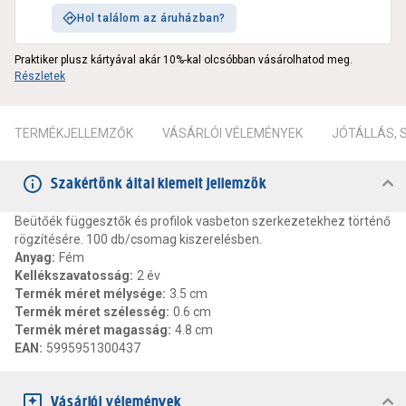
Hol találom az áruházban?
Praktiker plusz kártyával akár 10%-kal olcsóbban vásárolhatod meg.
Részletek
TERMÉKJELLEMZŐK
VÁSÁRLÓI VÉLEMÉNYEK
JÓTÁLLÁS,
Szakértőnk által kiemelt jellemzők
Beütőék függesztők és profilok vasbeton szerkezetekhez történő
rögzítésére. 100 db/csomag kiszerelésben.
Anyag
:
Fém
Kellékszavatosság
:
2 év
Termék méret mélysége
:
3.5 cm
Termék méret szélesség
:
0.6 cm
Termék méret magasság
:
4.8 cm
EAN
:
5995951300437
Vásárlói vélemények