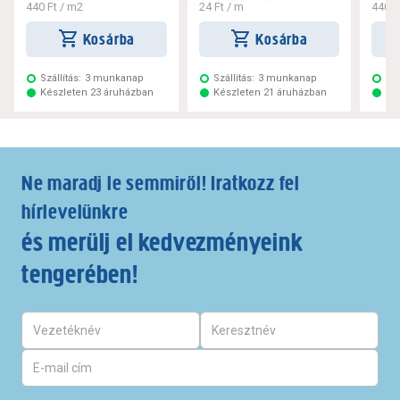
440 Ft
/ m2
24 Ft
/ m
440 F
Kosárba
Kosárba
Szállítás:
3 munkanap
Szállítás:
3 munkanap
Szá
Készleten 23 áruházban
Készleten 21 áruházban
Ké
Ne maradj le semmiről! Iratkozz fel
hírlevelünkre
és merülj el kedvezményeink
tengerében!