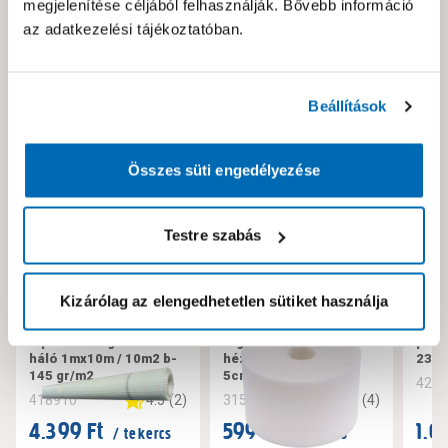
megjelenítése céljából felhasználják. Bővebb információ
az adatkezelési tájékoztatóban.
Neked ajánljuk!
Beállítások
Összes süti engedélyezése
Testre szabás
Kizárólag az elengedhetetlen sütiket használja
aquatex üvegszövet
Rigips üvegszálas
prof
háló 1mx10m / 10m2 b-
hézagerősítő szalag
23x
145 gr/m2
5cmx25m/tekercs
420
4.5
(
2
)
4.5
(
4
)
418910
315017
4.399 Ft
599 Ft
1.0
/ tekercs
/ tekercs