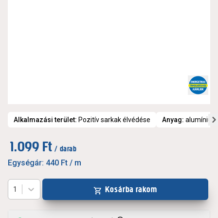
Alkalmazási terület
:
Pozitív sarkak élvédése
Anyag
:
alumínium
1.099 Ft
/ darab
Egységár:
440 Ft
/ m
Kosárba rakom
1