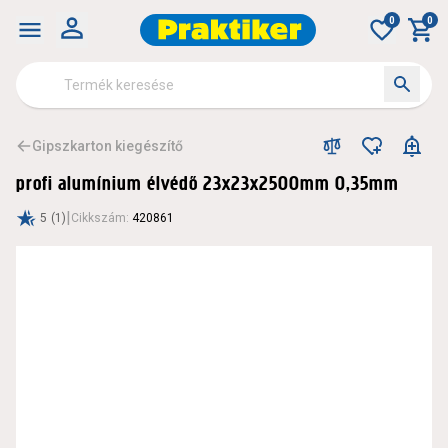
0
0
Gipszkarton kiegészítő
profi alumínium élvédő 23x23x2500mm 0,35mm
|
5
(1)
Cikkszám
:
420861