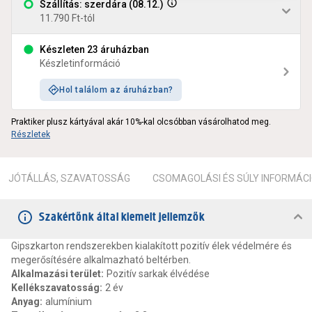
Szállítás: szerdára (08.12.)
11.790 Ft-tól
Készleten 23 áruházban
Készletinformáció
Hol találom az áruházban?
Praktiker plusz kártyával akár 10%-kal olcsóbban vásárolhatod meg.
Részletek
JÓTÁLLÁS, SZAVATOSSÁG
CSOMAGOLÁSI ÉS SÚLY INFORMÁC
Szakértőnk által kiemelt jellemzők
Gipszkarton rendszerekben kialakított pozitív élek védelmére és
megerősítésére alkalmazható beltérben.
Alkalmazási terület
:
Pozitív sarkak élvédése
Kellékszavatosság
:
2 év
Anyag
:
alumínium