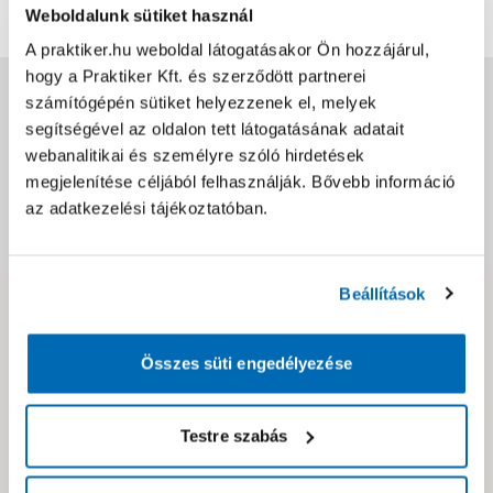
Weboldalunk sütiket használ
A praktiker.hu weboldal látogatásakor Ön hozzájárul,
hogy a Praktiker Kft. és szerződött partnerei
Jótállás, szavatosság
számítógépén sütiket helyezzenek el, melyek
segítségével az oldalon tett látogatásának adatait
webanalitikai és személyre szóló hirdetések
Csomagolási és súly információk
megjelenítése céljából felhasználják. Bővebb információ
az adatkezelési tájékoztatóban.
Dokumentumok, felelős személy
Beállítások
Hibát találtál az oldalon vagy a termék leírásában?
Kérjük jelezd nekünk!
Összes süti engedélyezése
Neked ajánljuk!
Testre szabás