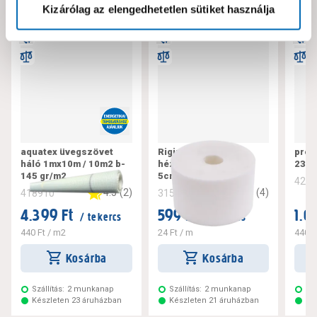
Kizárólag az elengedhetetlen sütiket használja
aquatex üvegszövet
Rigips üvegszálas
prof
háló 1mx10m / 10m2 b-
hézagerősítő szalag
23x
145 gr/m2
5cmx25m/tekercs
420
4.5
(
2
)
4.5
(
4
)
418910
315017
4.399 Ft
599 Ft
1.0
/ tekercs
/ tekercs
440 Ft
/ m2
24 Ft
/ m
440 F
Kosárba
Kosárba
Szállítás:
2 munkanap
Szállítás:
2 munkanap
Szá
Készleten 23 áruházban
Készleten 21 áruházban
Ké