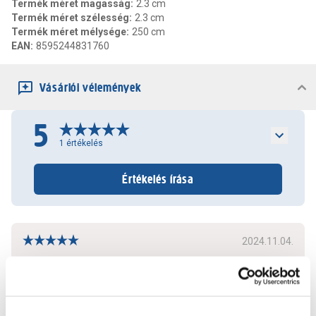
Termék méret magasság
:
2.3 cm
Termék méret szélesség
:
2.3 cm
Termék méret mélysége
:
250 cm
EAN
:
8595244831760
Vásárlói vélemények
5
1
értékelés
Értékelés írása
2024.11.04.
Az ára miatt választottam
Bővebben
1
0