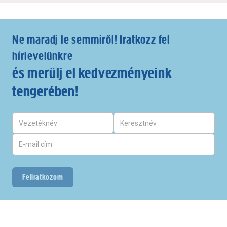
Ne maradj le semmiről! Iratkozz fel
hírlevelünkre
és merülj el kedvezményeink
tengerében!
Feliratkozom