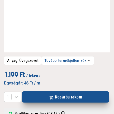
Anyag
:
Üvegszövet
További termékjellemzők
1.199 Ft
/ tekercs
Egységár:
48 Ft
/ m
Kosárba rakom
1
Szállítás: szerdára (08.12.)