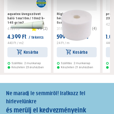
aquatex üvegszövet
Rigips üvegszálas
prof
háló 1mx10m / 10m2 b-
hézagerősítő szalag
23x
145 gr/m2
5cmx25m/tekercs
420
4.5
(
2
)
4.5
(
4
)
418910
315017
4.399 Ft
599 Ft
1.0
/ tekercs
/ tekercs
440 Ft
/ m2
24 Ft
/ m
440 F
Kosárba
Kosárba
Szállítás:
2 munkanap
Szállítás:
2 munkanap
Szá
Készleten 23 áruházban
Készleten 21 áruházban
Ké
Ne maradj le semmiről! Iratkozz fel
hírlevelünkre
és merülj el kedvezményeink