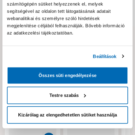
számítógépén sütiket helyezzenek el, melyek
segítségével az oldalon tett látogatásának adatait
Dokumentumok, felelős személy
webanalitikai és személyre szóló hirdetések
megjelenítése céljából felhasználják. Bővebb információ
az adatkezelési tájékoztatóban.
Hibát találtál az oldalon vagy a termék leírásában?
Kérjük jelezd nekünk!
Beállítások
Neked ajánljuk!
Összes süti engedélyezése
Testre szabás
Kizárólag az elengedhetetlen sütiket használja