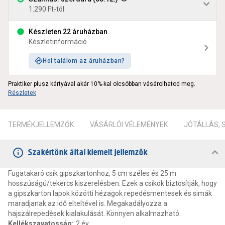
1.290 Ft-tól
Készleten 22 áruházban
Készletinformáció
Hol találom az áruházban?
Praktiker plusz kártyával akár 10%-kal olcsóbban vásárolhatod meg.
Részletek
TERMÉKJELLEMZŐK
VÁSÁRLÓI VÉLEMÉNYEK
JÓTÁLLÁS,
Szakértőnk által kiemelt jellemzők
Fugatakaró csík gipszkartonhoz, 5 cm széles és 25 m
hosszúságú/tekercs kiszerelésben. Ezek a csíkok biztosítják, hogy
a gipszkarton lapok közötti hézagok repedésmentesek és simák
maradjanak az idő elteltével is. Megakadályozza a
hajszálrepedések kialakulását. Könnyen alkalmazható.
Kellékszavatosság
:
2 év