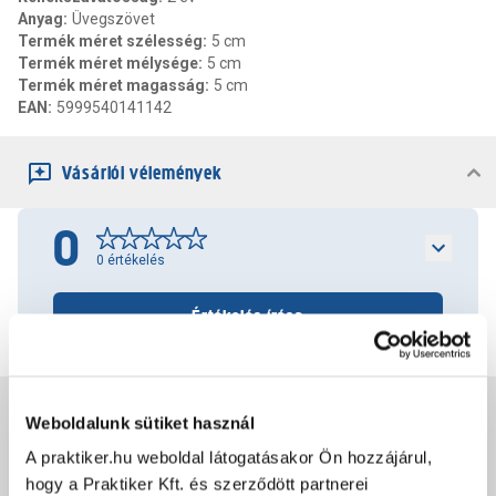
Anyag
:
Üvegszövet
Termék méret szélesség
:
5 cm
Termék méret mélysége
:
5 cm
Termék méret magasság
:
5 cm
EAN
:
5999540141142
Vásárlói vélemények
0
0
értékelés
Értékelés írása
Jótállás, szavatosság
Weboldalunk sütiket használ
A praktiker.hu weboldal látogatásakor Ön hozzájárul,
Csomagolási és súly információk
hogy a Praktiker Kft. és szerződött partnerei