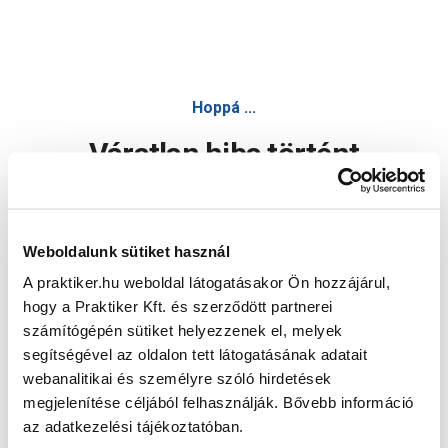
Hoppá ...
Váratlan hiba történt
Dolgozunk a hiba javításán. Egy kis türelmet kérünk.
Weboldalunk sütiket használ
A praktiker.hu weboldal látogatásakor Ön hozzájárul,
Oldal újratöltése
hogy a Praktiker Kft. és szerződött partnerei
számítógépén sütiket helyezzenek el, melyek
segítségével az oldalon tett látogatásának adatait
webanalitikai és személyre szóló hirdetések
megjelenítése céljából felhasználják. Bővebb információ
az adatkezelési tájékoztatóban.