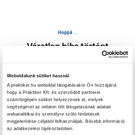
Hoppá ...
Váratlan hiba történt
Dolgozunk a hiba javításán. Egy kis türelmet kérünk.
Weboldalunk sütiket használ
A praktiker.hu weboldal látogatásakor Ön hozzájárul,
Oldal újratöltése
hogy a Praktiker Kft. és szerződött partnerei
számítógépén sütiket helyezzenek el, melyek
segítségével az oldalon tett látogatásának adatait
webanalitikai és személyre szóló hirdetések
megjelenítése céljából felhasználják. Bővebb információ
az adatkezelési tájékoztatóban.