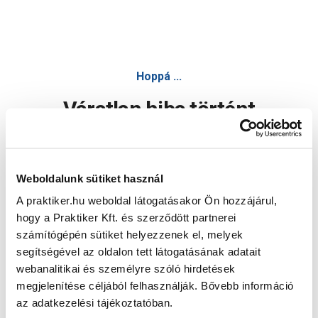
Hoppá ...
Váratlan hiba történt
Dolgozunk a hiba javításán. Egy kis türelmet kérünk.
Weboldalunk sütiket használ
A praktiker.hu weboldal látogatásakor Ön hozzájárul,
Oldal újratöltése
hogy a Praktiker Kft. és szerződött partnerei
számítógépén sütiket helyezzenek el, melyek
segítségével az oldalon tett látogatásának adatait
webanalitikai és személyre szóló hirdetések
megjelenítése céljából felhasználják. Bővebb információ
az adatkezelési tájékoztatóban.