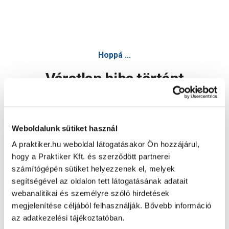
Hoppá ...
Váratlan hiba történt
Dolgozunk a hiba javításán. Egy kis türelmet kérünk.
Weboldalunk sütiket használ
A praktiker.hu weboldal látogatásakor Ön hozzájárul,
Oldal újratöltése
hogy a Praktiker Kft. és szerződött partnerei
számítógépén sütiket helyezzenek el, melyek
segítségével az oldalon tett látogatásának adatait
webanalitikai és személyre szóló hirdetések
megjelenítése céljából felhasználják. Bővebb információ
az adatkezelési tájékoztatóban.