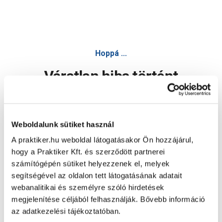
Aquabau szárító vakolat 25 kg - Vakolat, habarcs - Építőany
Hoppá ...
Váratlan hiba történt
Dolgozunk a hiba javításán. Egy kis türelmet kérünk.
Weboldalunk sütiket használ
A praktiker.hu weboldal látogatásakor Ön hozzájárul,
Oldal újratöltése
hogy a Praktiker Kft. és szerződött partnerei
számítógépén sütiket helyezzenek el, melyek
segítségével az oldalon tett látogatásának adatait
webanalitikai és személyre szóló hirdetések
megjelenítése céljából felhasználják. Bővebb információ
az adatkezelési tájékoztatóban.