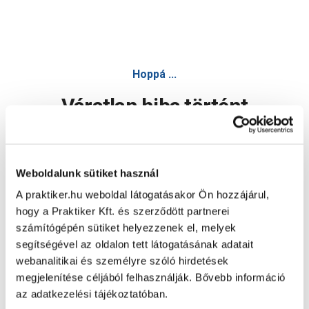
Ajtókilincs nz 90mm koptatott antik venezia - Kilincs - Csavar
Hoppá ...
Váratlan hiba történt
Dolgozunk a hiba javításán. Egy kis türelmet kérünk.
Weboldalunk sütiket használ
A praktiker.hu weboldal látogatásakor Ön hozzájárul,
Oldal újratöltése
hogy a Praktiker Kft. és szerződött partnerei
számítógépén sütiket helyezzenek el, melyek
segítségével az oldalon tett látogatásának adatait
webanalitikai és személyre szóló hirdetések
megjelenítése céljából felhasználják. Bővebb információ
az adatkezelési tájékoztatóban.