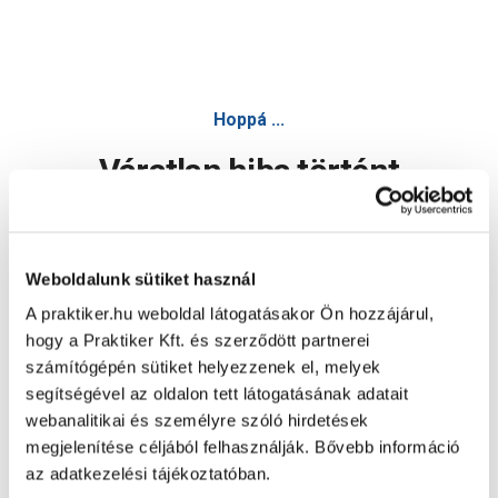
Forest fogantyú e055-034 034 inox színű - Bútorgomb, fog
Hoppá ...
Váratlan hiba történt
Dolgozunk a hiba javításán. Egy kis türelmet kérünk.
Weboldalunk sütiket használ
A praktiker.hu weboldal látogatásakor Ön hozzájárul,
Oldal újratöltése
hogy a Praktiker Kft. és szerződött partnerei
számítógépén sütiket helyezzenek el, melyek
segítségével az oldalon tett látogatásának adatait
webanalitikai és személyre szóló hirdetések
megjelenítése céljából felhasználják. Bővebb információ
az adatkezelési tájékoztatóban.