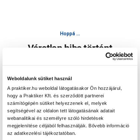
Forest fogantyú e002-096, króm - Bútorgomb, fogantyú - Cs
Hoppá ...
Váratlan hiba történt
Dolgozunk a hiba javításán. Egy kis türelmet kérünk.
Weboldalunk sütiket használ
A praktiker.hu weboldal látogatásakor Ön hozzájárul,
Oldal újratöltése
hogy a Praktiker Kft. és szerződött partnerei
számítógépén sütiket helyezzenek el, melyek
segítségével az oldalon tett látogatásának adatait
webanalitikai és személyre szóló hirdetések
megjelenítése céljából felhasználják. Bővebb információ
az adatkezelési tájékoztatóban.