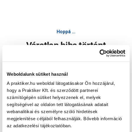
Hoppá ...
Váratlan hiba történt
Dolgozunk a hiba javításán. Egy kis türelmet kérünk.
Weboldalunk sütiket használ
A praktiker.hu weboldal látogatásakor Ön hozzájárul,
Oldal újratöltése
hogy a Praktiker Kft. és szerződött partnerei
számítógépén sütiket helyezzenek el, melyek
segítségével az oldalon tett látogatásának adatait
webanalitikai és személyre szóló hirdetések
megjelenítése céljából felhasználják. Bővebb információ
az adatkezelési tájékoztatóban.