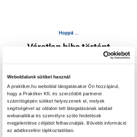
W5k rajna 100x210cm műanyag bejárati ajtó jobb - Ajtó és
Hoppá ...
Váratlan hiba történt
Dolgozunk a hiba javításán. Egy kis türelmet kérünk.
Weboldalunk sütiket használ
A praktiker.hu weboldal látogatásakor Ön hozzájárul,
Oldal újratöltése
hogy a Praktiker Kft. és szerződött partnerei
számítógépén sütiket helyezzenek el, melyek
segítségével az oldalon tett látogatásának adatait
webanalitikai és személyre szóló hirdetések
megjelenítése céljából felhasználják. Bővebb információ
az adatkezelési tájékoztatóban.