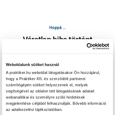
Hoppá ...
Váratlan hiba történt
Dolgozunk a hiba javításán. Egy kis türelmet kérünk.
Weboldalunk sütiket használ
A praktiker.hu weboldal látogatásakor Ön hozzájárul,
Oldal újratöltése
hogy a Praktiker Kft. és szerződött partnerei
számítógépén sütiket helyezzenek el, melyek
segítségével az oldalon tett látogatásának adatait
webanalitikai és személyre szóló hirdetések
megjelenítése céljából felhasználják. Bővebb információ
az adatkezelési tájékoztatóban.