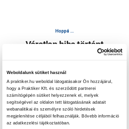
Hoppá ...
Váratlan hiba történt
Dolgozunk a hiba javításán. Egy kis türelmet kérünk.
Weboldalunk sütiket használ
A praktiker.hu weboldal látogatásakor Ön hozzájárul,
Oldal újratöltése
hogy a Praktiker Kft. és szerződött partnerei
számítógépén sütiket helyezzenek el, melyek
segítségével az oldalon tett látogatásának adatait
webanalitikai és személyre szóló hirdetések
megjelenítése céljából felhasználják. Bővebb információ
az adatkezelési tájékoztatóban.