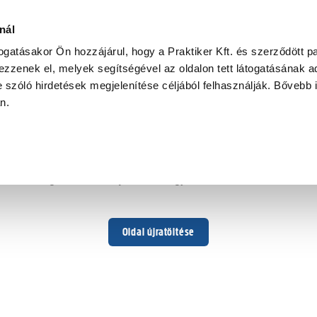
szoba
nál
togatásakor Ön hozzájárul, hogy a Praktiker Kft. és szerződött pa
zzenek el, melyek segítségével az oldalon tett látogatásának ad
 szóló hirdetések megjelenítése céljából felhasználják. Bővebb 
Hoppá ...
an.
Váratlan hiba történt
Dolgozunk a hiba javításán. Egy kis türelmet kérünk.
Oldal újratöltése