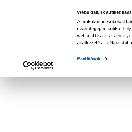
Praktiker 71x43x35cm szürke cipőtároló pad párnával - Elő
Weboldalunk sütiket hasz
A praktiker.hu weboldal lá
számítógépén sütiket helye
webanalitikai és személyre
adatkezelési tájékoztatób
Beállítások