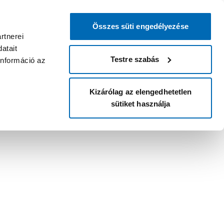
Összes süti engedélyezése
rtnerei
atait
Testre szabás
információ az
Kizárólag az elengedhetetlen
sütiket használja