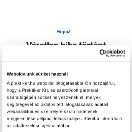
Belső sarok havana tölgy lm55-103 2 db/cs - Padló szegélyl
Hoppá ...
Váratlan hiba történt
Dolgozunk a hiba javításán. Egy kis türelmet kérünk.
Weboldalunk sütiket használ
A praktiker.hu weboldal látogatásakor Ön hozzájárul,
Oldal újratöltése
hogy a Praktiker Kft. és szerződött partnerei
számítógépén sütiket helyezzenek el, melyek
segítségével az oldalon tett látogatásának adatait
webanalitikai és személyre szóló hirdetések
megjelenítése céljából felhasználják. Bővebb információ
az adatkezelési tájékoztatóban.