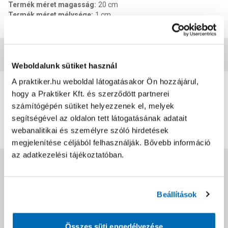
Termék méret magasság
:
20 cm
Termék méret mélysége
:
1 cm
EAN
:
8720573238755
Vásárlói vélemények
Weboldalunk sütiket használ
0
A praktiker.hu weboldal látogatásakor Ön hozzájárul,
hogy a Praktiker Kft. és szerződött partnerei
0
értékelés
számítógépén sütiket helyezzenek el, melyek
segítségével az oldalon tett látogatásának adatait
Értékelés írása
webanalitikai és személyre szóló hirdetések
megjelenítése céljából felhasználják. Bővebb információ
az adatkezelési tájékoztatóban.
Jótállás, szavatosság
Beállítások
Csomagolási és súly információk
Összes süti engedélyezése