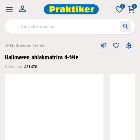
0
0
Halloween kellék
Halloween ablakmatrica 4-féle
Cikkszám
:
431470