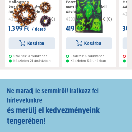
Halloween
Foszforeszkáló
Hall
koszorúdísz, átmérő:
matrica 2-féle modell
44x3
38cm 2-féle színben
43x30cm
434
0
(
0
)
0
(
0
)
431405
433320
1.399 Ft
419 Ft
309
/ darab
/ darab
Kosárba
Kosárba
Szállítás:
3 munkanap
Szállítás:
5 munkanap
Ne
Készleten 21 áruházban
Készleten 5 áruházban
Ké
Ne maradj le semmiről! Iratkozz fel
hírlevelünkre
és merülj el kedvezményeink
tengerében!