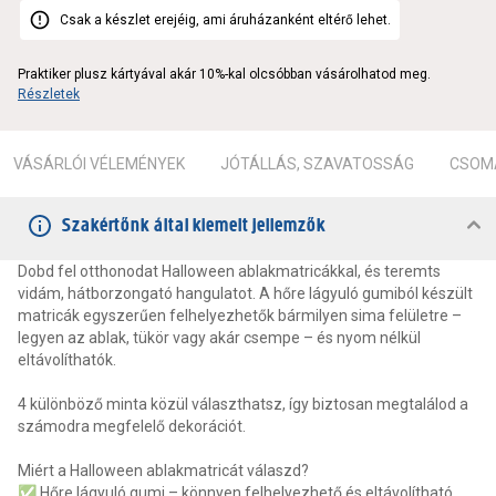
Csak a készlet erejéig, ami áruházanként eltérő lehet.
Praktiker plusz kártyával akár 10%-kal olcsóbban vásárolhatod meg.
Részletek
VÁSÁRLÓI VÉLEMÉNYEK
JÓTÁLLÁS, SZAVATOSSÁG
CSOMA
Szakértőnk által kiemelt jellemzők
Dobd fel otthonodat Halloween ablakmatricákkal, és teremts
vidám, hátborzongató hangulatot. A hőre lágyuló gumiból készült
matricák egyszerűen felhelyezhetők bármilyen sima felületre –
legyen az ablak, tükör vagy akár csempe – és nyom nélkül
eltávolíthatók.
4 különböző minta közül választhatsz, így biztosan megtalálod a
számodra megfelelő dekorációt.
Miért a Halloween ablakmatricát válaszd?
✅ Hőre lágyuló gumi – könnyen felhelyezhető és eltávolítható