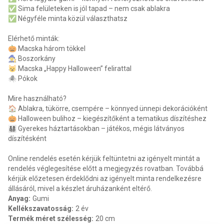
✅ Sima felületeken is jól tapad – nem csak ablakra
✅ Négyféle minta közül választhatsz
Elérhető minták:
🎃 Macska három tökkel
🧙‍♀️ Boszorkány
😺 Macska „Happy Halloween” felirattal
🕷️ Pókok
Mire használható?
🏠 Ablakra, tükörre, csempére – könnyed ünnepi dekorációként
🎃 Halloween bulihoz – kiegészítőként a tematikus díszítéshez
👨‍👩‍👧‍👦 Gyerekes háztartásokban – játékos, mégis látványos
díszítésként
Online rendelés esetén kérjük feltüntetni az igényelt mintát a
rendelés véglegesítése előtt a megjegyzés rovatban. Továbbá
kérjük előzetesen érdeklődni az igényelt minta rendelkezésre
állásáról, mivel a készlet áruházanként eltérő.
Anyag
:
Gumi
Kellékszavatosság
:
2 év
Termék méret szélesség
:
20 cm