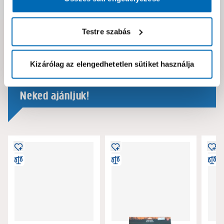
Dokumentumok, felelős személy
Testre szabás
Hibát találtál az oldalon vagy a termék leírásában?
Kérjük jelezd nekünk!
Kizárólag az elengedhetetlen sütiket használja
Neked ajánljuk!