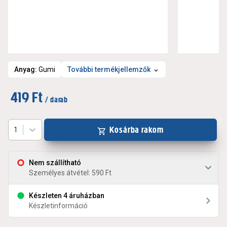
Anyag
:
Gumi
További termékjellemzők
419 Ft
/ darab
Kosárba rakom
1
Nem szállítható
Személyes átvétel: 590 Ft
Készleten 4 áruházban
Készletinformáció