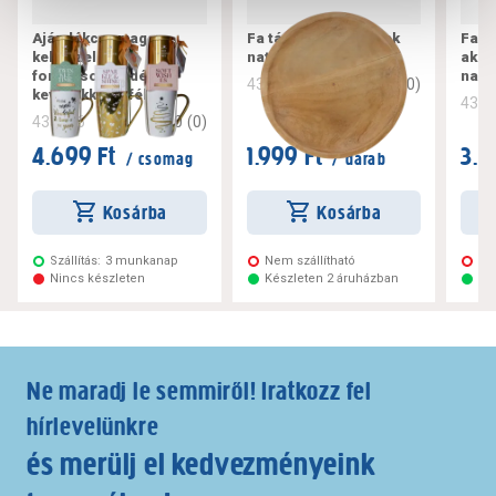
Ajándékcsomag
Fa tányér 28cm kerek
Fa v
keksszel és
natúr szín
akas
forrócsokoládé
natú
0
(
0
)
432206
keverékkel 3-féle
432
0
(
0
)
433656
4.699 Ft
1.999 Ft
3.2
/ csomag
/ darab
Kosárba
Kosárba
Szállítás:
3 munkanap
Nem szállítható
Ne
Nincs készleten
Készleten 2 áruházban
Ké
Ne maradj le semmiről! Iratkozz fel
hírlevelünkre
és merülj el kedvezményeink