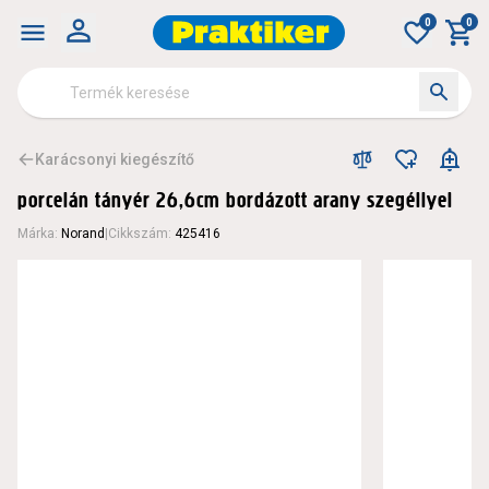
0
0
Karácsonyi kiegészítő
porcelán tányér 26,6cm bordázott arany szegéllyel
Márka
:
Norand
|
Cikkszám
:
425416