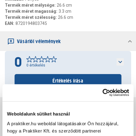
Termék méret mélysége
:
26.6 cm
Termék méret magasság
:
3.3 cm
Termék méret szélesség
:
26.6 cm
EAN
:
8720194803745
Vásárlói vélemények
0
0
értékelés
Értékelés írása
Jótállás, szavatosság
Weboldalunk sütiket használ
A praktiker.hu weboldal látogatásakor Ön hozzájárul,
Csomagolási és súly információk
hogy a Praktiker Kft. és szerződött partnerei