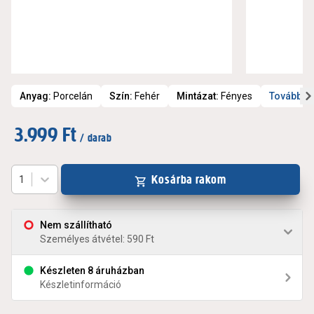
Anyag
:
Porcelán
Szín
:
Fehér
Mintázat
:
Fényes
További 
3.999 Ft
/ darab
Kosárba rakom
1
Nem szállítható
Személyes átvétel: 590 Ft
Készleten 8 áruházban
Készletinformáció