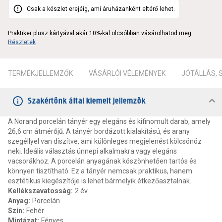
Csak a készlet erejéig, ami áruházanként eltérő lehet.
Praktiker plusz kártyával akár 10%-kal olcsóbban vásárolhatod meg.
Részletek
TERMÉKJELLEMZŐK
VÁSÁRLÓI VÉLEMÉNYEK
JÓTÁLLÁS,
Szakértőnk által kiemelt jellemzők
A Norand porcelán tányér egy elegáns és kifinomult darab, amely
26,6 cm átmérőjű. A tányér bordázott kialakítású, és arany
szegéllyel van díszítve, ami különleges megjelenést kölcsönöz
neki. Ideális választás ünnepi alkalmakra vagy elegáns
vacsorákhoz. A porcelán anyagának köszönhetően tartós és
könnyen tisztítható. Ez a tányér nemcsak praktikus, hanem
esztétikus kiegészítője is lehet bármelyik étkezőasztalnak.
Kellékszavatosság
:
2 év
Anyag
:
Porcelán
Szín
:
Fehér
Mintázat
:
Fényes