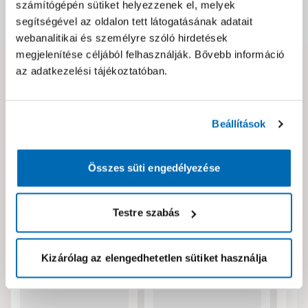
számítógépén sütiket helyezzenek el, melyek
segítségével az oldalon tett látogatásának adatait
Dokumentumok, felelős személy
webanalitikai és személyre szóló hirdetések
megjelenítése céljából felhasználják. Bővebb információ
az adatkezelési tájékoztatóban.
Hibát találtál az oldalon vagy a termék leírásában?
Kérjük jelezd nekünk!
Beállítások
Neked ajánljuk!
Összes süti engedélyezése
Testre szabás
Kizárólag az elengedhetetlen sütiket használja