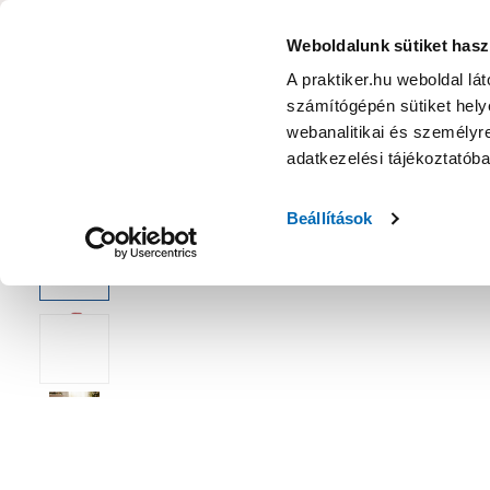
KATEGÓRIÁK
Weboldalunk sütiket hasz
A praktiker.hu weboldal lá
számítógépén sütiket helye
Ajánlatok
Márkanagykövet
Nyereményjáték
webanalitikai és személyre
adatkezelési tájékoztatób
Kezdőoldal
Szezonális ajánlat
Karácsony
Karácsonyi kieg
Beállítások