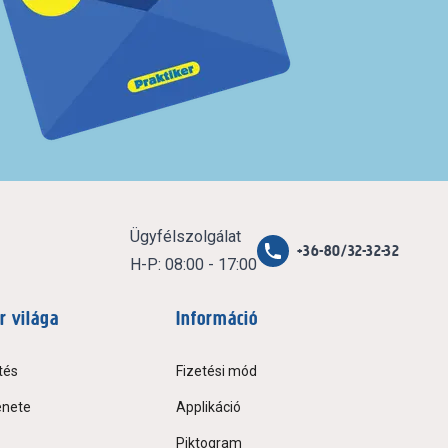
Ügyfélszolgálat
+36-80/32-32-32
H-P: 08:00 - 17:00
r világa
Információ
tés
Fizetési mód
énete
Applikáció
Piktogram