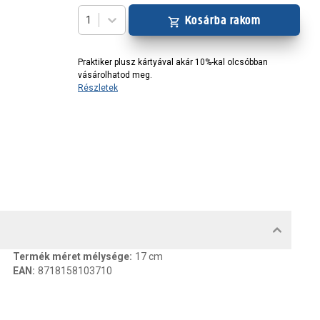
Kosárba rakom
1
Praktiker plusz kártyával akár 10%-kal olcsóbban
vásárolhatod meg.
Részletek
MENTUMOK, FELELŐS SZEMÉLY
Termék méret mélysége
:
17 cm
EAN
:
8718158103710