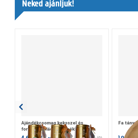
Neked ajánljuk!
Ajándékcsomag keksszel és
Fa tányé
forrócsokoládé keverékkel 3-féle
4.699 Ft
1.999 Ft