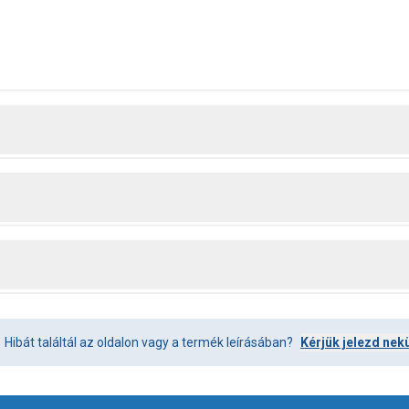
Hibát találtál az oldalon vagy a termék leírásában?
Kérjük jelezd nek