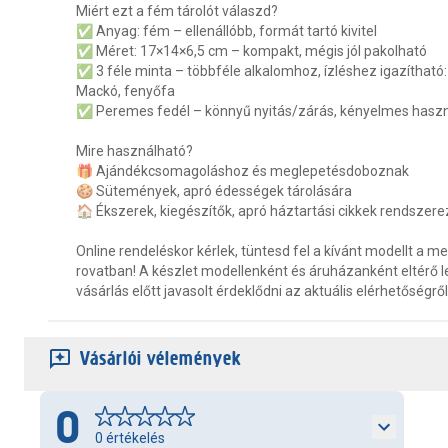
Miért ezt a fém tárolót válaszd?
✅ Anyag: fém – ellenállóbb, formát tartó kivitel
✅ Méret: 17×14×6,5 cm – kompakt, mégis jól pakolható
✅ 3 féle minta – többféle alkalomhoz, ízléshez igazítható:
Mackó, fenyőfa
✅ Peremes fedél – könnyű nyitás/zárás, kényelmes haszn
Mire használható?
🎁 Ajándékcsomagoláshoz és meglepetésdoboznak
🍪 Sütemények, apró édességek tárolására
🏠 Ékszerek, kiegészítők, apró háztartási cikkek rendszer
Online rendeléskor kérlek, tüntesd fel a kívánt modellt a 
rovatban! A készlet modellenként és áruházanként eltérő l
vásárlás előtt javasolt érdeklődni az aktuális elérhetőségről
Vásárlói vélemények
0
0
értékelés