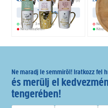
/ csomag
0
(
0
)
Kosárba
Szállítás:
3 munkanap
Nem szá
Nincs készleten
Készle
Ne maradj le semmiről! Iratkozz fel h
és merülj el kedvezmé
tengerében!