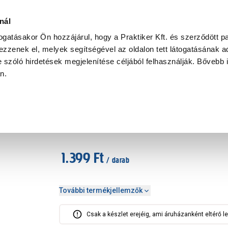
Ke
nál
togatásakor Ön hozzájárul, hogy a Praktiker Kft. és szerződött pa
zzenek el, melyek segítségével az oldalon tett látogatásának ad
Praktiker Professional
Szakiajánló
Ügyintézés és Információ
 szóló hirdetések megjelenítése céljából felhasználják. Bővebb 
an.
észítő
Fém figurás tároló 17x14x6,5cm
Cikkszám
:
325287
1.399 Ft
/ darab
További termékjellemzők
Csak a készlet erejéig, ami áruházanként eltérő le