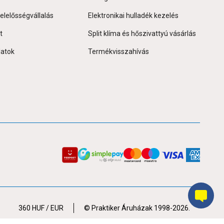
elelősségvállalás
Elektronikai hulladék kezelés
t
Split klíma és hőszivattyú vásárlás
latok
Termékvisszahívás
360
HUF / EUR
© Praktiker Áruházak 1998-2026.