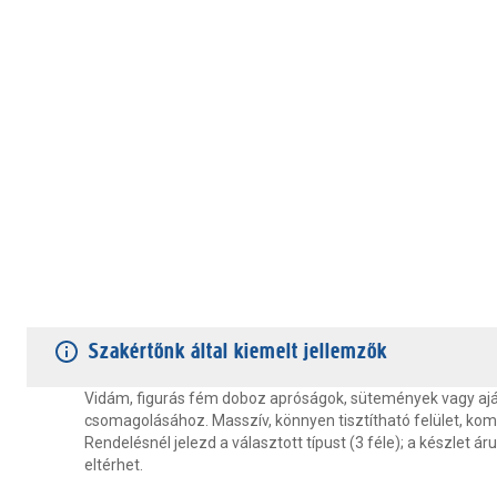
TERMÉKJELLEMZŐK
VÁSÁRLÓI VÉLEMÉNYEK
JÓTÁLLÁS
Szakértőnk által kiemelt jellemzők
Vidám, figurás fém doboz apróságok, sütemények vagy aj
csomagolásához. Masszív, könnyen tisztítható felület, ko
Rendelésnél jelezd a választott típust (3 féle); a készlet á
eltérhet.