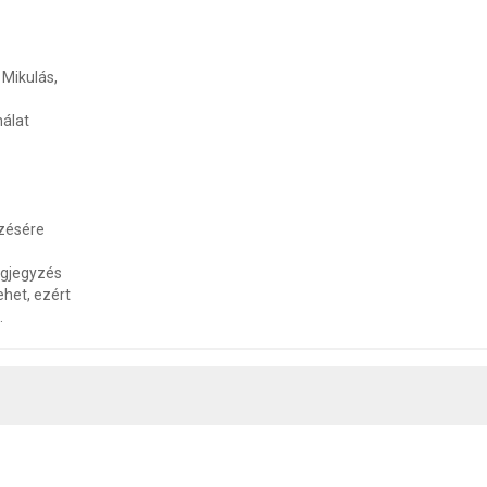
 Mikulás,
álat
ezésére
megjegyzés
ehet, ezért
.