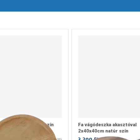
r 28cm kerek natúr szín
Fa vágódeszka akasztóval
2x40x40cm natúr szín
3.299 Ft