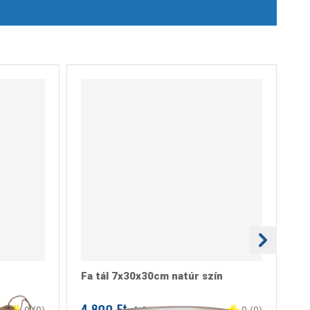
Fa tál 7x30x30cm natúr szín
Vá
m
4.899 Ft
5.