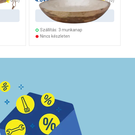
/ darab
0
(
0
)
0
(
0
)
Kosárba
Szállítás:
3 munkanap
Nincs készleten