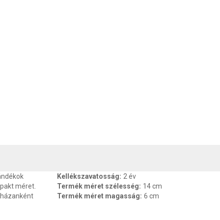
, SZAVATOSSÁG
CSOMAGOLÁSI ÉS SÚLY INFORMÁCIÓK
DOKU
ándékok
Kellékszavatosság
:
2 év
mpakt méret.
Termék méret szélesség
:
14 cm
ruházanként
Termék méret magasság
:
6 cm