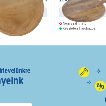
/ darab
/ darab
0
(
0
)
Kosárba
Kosárba
llítható
Nem szállítható
ten 2 áruházban
Készleten 1 áruházban
írlevelünkre
nyeink