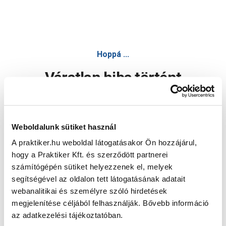
Hoppá ...
Váratlan hiba történt
Dolgozunk a hiba javításán. Egy kis türelmet kérünk.
Weboldalunk sütiket használ
A praktiker.hu weboldal látogatásakor Ön hozzájárul,
Oldal újratöltése
hogy a Praktiker Kft. és szerződött partnerei
számítógépén sütiket helyezzenek el, melyek
segítségével az oldalon tett látogatásának adatait
webanalitikai és személyre szóló hirdetések
megjelenítése céljából felhasználják. Bővebb információ
az adatkezelési tájékoztatóban.