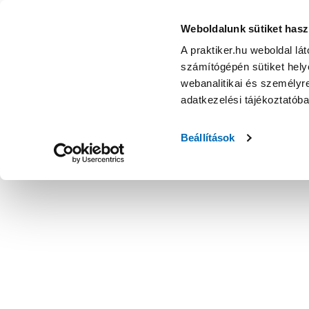
Weboldalunk sütiket hasz
A praktiker.hu weboldal lá
számítógépén sütiket helye
webanalitikai és személyre
adatkezelési tájékoztatób
Beállítások