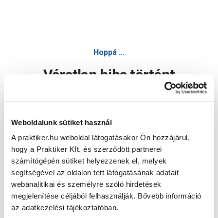
Hoppá ...
Váratlan hiba történt
Dolgozunk a hiba javításán. Egy kis türelmet kérünk.
Weboldalunk sütiket használ
A praktiker.hu weboldal látogatásakor Ön hozzájárul,
Oldal újratöltése
hogy a Praktiker Kft. és szerződött partnerei
számítógépén sütiket helyezzenek el, melyek
segítségével az oldalon tett látogatásának adatait
webanalitikai és személyre szóló hirdetések
megjelenítése céljából felhasználják. Bővebb információ
az adatkezelési tájékoztatóban.