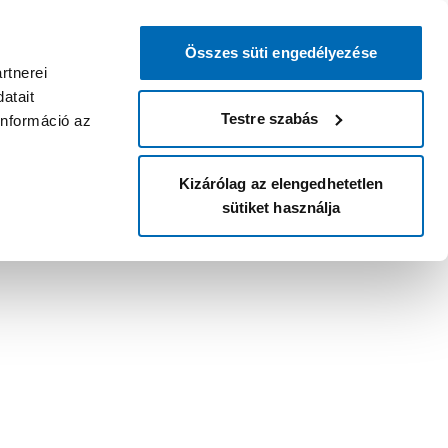
Összes süti engedélyezése
rtnerei
atait
Testre szabás
információ az
Kizárólag az elengedhetetlen
sütiket használja