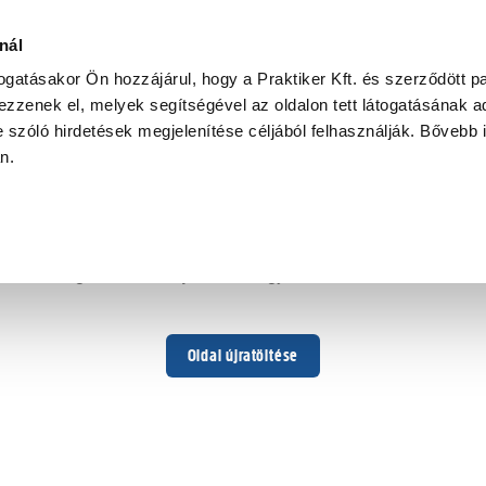
nál
togatásakor Ön hozzájárul, hogy a Praktiker Kft. és szerződött pa
zzenek el, melyek segítségével az oldalon tett látogatásának ad
 szóló hirdetések megjelenítése céljából felhasználják. Bővebb 
Hoppá ...
an.
Váratlan hiba történt
Dolgozunk a hiba javításán. Egy kis türelmet kérünk.
Oldal újratöltése