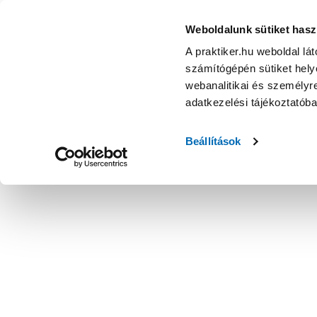
Weboldalunk sütiket hasz
A praktiker.hu weboldal lá
számítógépén sütiket helye
webanalitikai és személyre
adatkezelési tájékoztatób
Beállítások