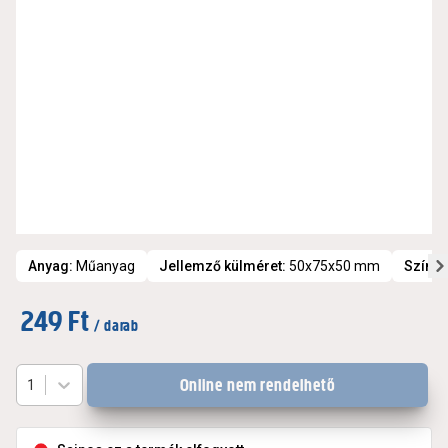
Anyag
:
Műanyag
Jellemző külméret
:
50x75x50 mm
Szín
:
p
249 Ft
/ darab
Online nem rendelhető
1