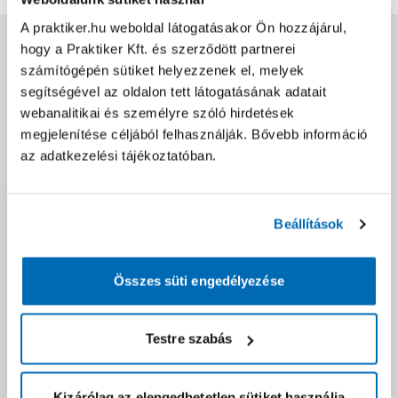
A praktiker.hu weboldal látogatásakor Ön hozzájárul,
Jótállás, szavatosság
hogy a Praktiker Kft. és szerződött partnerei
számítógépén sütiket helyezzenek el, melyek
segítségével az oldalon tett látogatásának adatait
Csomagolási és súly információk
webanalitikai és személyre szóló hirdetések
megjelenítése céljából felhasználják. Bővebb információ
az adatkezelési tájékoztatóban.
Dokumentumok, felelős személy
Beállítások
Hibát találtál az oldalon vagy a termék leírásában?
Kérjük jelezd nekünk!
Összes süti engedélyezése
Neked ajánljuk!
Testre szabás
Kizárólag az elengedhetetlen sütiket használja