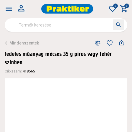
Fedeles műanyag mécses 35 g piros vagy fehér színben
0
0
Mindenszentek
fedeles műanyag mécses 35 g piros vagy fehér
színben
Cikkszám
:
418565