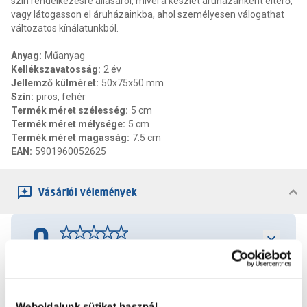
szín rendelkezésre állásáról, mivel a készlet áruházanként eltérő,
vagy látogasson el áruházainkba, ahol személyesen válogathat
változatos kínálatunkból.
Anyag
:
Műanyag
Kellékszavatosság
:
2 év
Jellemző külméret
:
50x75x50 mm
Szín
:
piros, fehér
Termék méret szélesség
:
5 cm
Termék méret mélysége
:
5 cm
Termék méret magasság
:
7.5 cm
EAN
:
5901960052625
Vásárlói vélemények
0
0
értékelés
Értékelés írása
Weboldalunk sütiket használ