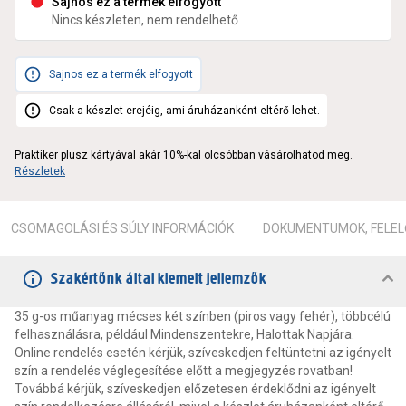
Sajnos ez a termék elfogyott
Nincs készleten, nem rendelhető
Sajnos ez a termék elfogyott
Csak a készlet erejéig, ami áruházanként eltérő lehet.
Praktiker plusz kártyával akár 10%-kal olcsóbban vásárolhatod meg.
Részletek
CSOMAGOLÁSI ÉS SÚLY INFORMÁCIÓK
DOKUMENTUMOK, FELEL
Szakértőnk által kiemelt jellemzők
35 g-os műanyag mécses két színben (piros vagy fehér), többcélú
felhasználásra, például Mindenszentekre, Halottak Napjára.
Online rendelés esetén kérjük, szíveskedjen feltüntetni az igényelt
szín a rendelés véglegesítése előtt a megjegyzés rovatban!
Továbbá kérjük, szíveskedjen előzetesen érdeklődni az igényelt