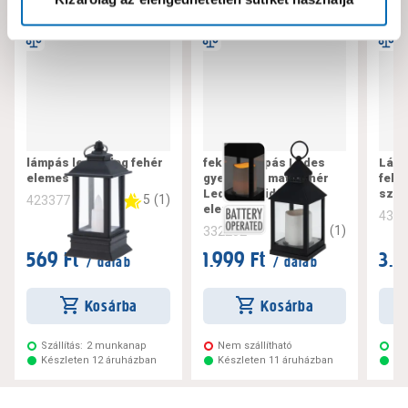
lámpás led meleg fehér
fekete lámpás Ledes
Lámp
elemes
gyertyával matt fehér
fehé
Led,6/18h időkapcs.
szín
5
(
1
)
423377
elemes
431
1
(
1
)
332252
569 Ft
1.999 Ft
3.8
/ darab
/ darab
Kosárba
Kosárba
Szállítás:
2 munkanap
Nem szállítható
Szá
Készleten 12 áruházban
Készleten 11 áruházban
Ké