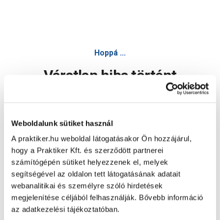
Hoppá ...
Váratlan hiba történt
Dolgozunk a hiba javításán. Egy kis türelmet kérünk.
Weboldalunk sütiket használ
A praktiker.hu weboldal látogatásakor Ön hozzájárul,
Oldal újratöltése
hogy a Praktiker Kft. és szerződött partnerei
számítógépén sütiket helyezzenek el, melyek
segítségével az oldalon tett látogatásának adatait
webanalitikai és személyre szóló hirdetések
megjelenítése céljából felhasználják. Bővebb információ
az adatkezelési tájékoztatóban.