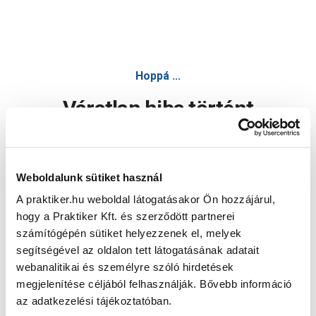
Hoppá ...
Váratlan hiba történt
Dolgozunk a hiba javításán. Egy kis türelmet kérünk.
Weboldalunk sütiket használ
A praktiker.hu weboldal látogatásakor Ön hozzájárul,
Oldal újratöltése
hogy a Praktiker Kft. és szerződött partnerei
számítógépén sütiket helyezzenek el, melyek
segítségével az oldalon tett látogatásának adatait
webanalitikai és személyre szóló hirdetések
megjelenítése céljából felhasználják. Bővebb információ
az adatkezelési tájékoztatóban.