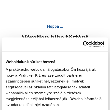
Hoppá ...
Váratlan hiba történt
Dolgozunk a hiba javításán. Egy kis türelmet kérünk.
Weboldalunk sütiket használ
A praktiker.hu weboldal látogatásakor Ön hozzájárul,
Oldal újratöltése
hogy a Praktiker Kft. és szerződött partnerei
számítógépén sütiket helyezzenek el, melyek
segítségével az oldalon tett látogatásának adatait
webanalitikai és személyre szóló hirdetések
megjelenítése céljából felhasználják. Bővebb információ
az adatkezelési tájékoztatóban.