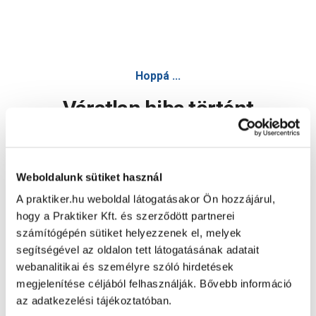
Hoppá ...
Váratlan hiba történt
Dolgozunk a hiba javításán. Egy kis türelmet kérünk.
Weboldalunk sütiket használ
A praktiker.hu weboldal látogatásakor Ön hozzájárul,
Oldal újratöltése
hogy a Praktiker Kft. és szerződött partnerei
számítógépén sütiket helyezzenek el, melyek
segítségével az oldalon tett látogatásának adatait
webanalitikai és személyre szóló hirdetések
megjelenítése céljából felhasználják. Bővebb információ
az adatkezelési tájékoztatóban.