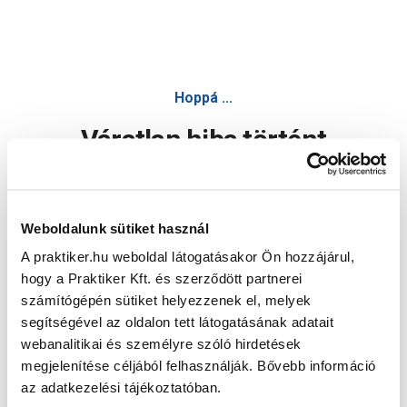
Hoppá ...
Váratlan hiba történt
Dolgozunk a hiba javításán. Egy kis türelmet kérünk.
Weboldalunk sütiket használ
A praktiker.hu weboldal látogatásakor Ön hozzájárul,
Oldal újratöltése
hogy a Praktiker Kft. és szerződött partnerei
számítógépén sütiket helyezzenek el, melyek
segítségével az oldalon tett látogatásának adatait
webanalitikai és személyre szóló hirdetések
megjelenítése céljából felhasználják. Bővebb információ
az adatkezelési tájékoztatóban.