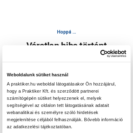
Hoppá ...
Váratlan hiba történt
Dolgozunk a hiba javításán. Egy kis türelmet kérünk.
Weboldalunk sütiket használ
A praktiker.hu weboldal látogatásakor Ön hozzájárul,
Oldal újratöltése
hogy a Praktiker Kft. és szerződött partnerei
számítógépén sütiket helyezzenek el, melyek
segítségével az oldalon tett látogatásának adatait
webanalitikai és személyre szóló hirdetések
megjelenítése céljából felhasználják. Bővebb információ
az adatkezelési tájékoztatóban.