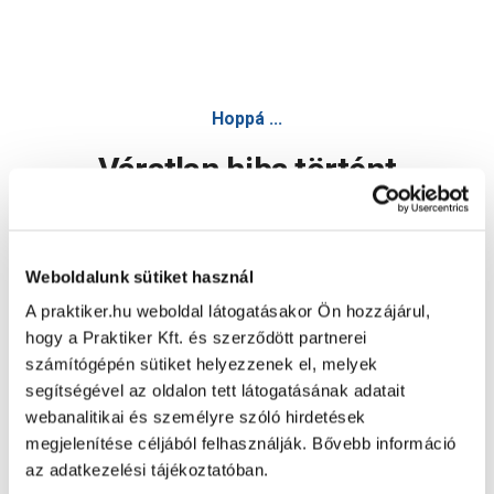
Kulacstartó műanyag forgatható - Kerékpár felszerelés,
Hoppá ...
Váratlan hiba történt
Dolgozunk a hiba javításán. Egy kis türelmet kérünk.
Weboldalunk sütiket használ
A praktiker.hu weboldal látogatásakor Ön hozzájárul,
Oldal újratöltése
hogy a Praktiker Kft. és szerződött partnerei
számítógépén sütiket helyezzenek el, melyek
segítségével az oldalon tett látogatásának adatait
webanalitikai és személyre szóló hirdetések
megjelenítése céljából felhasználják. Bővebb információ
az adatkezelési tájékoztatóban.