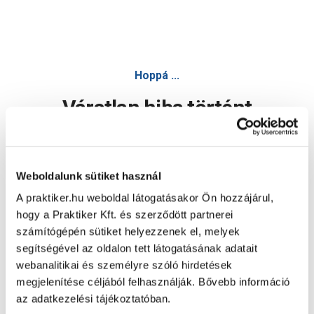
Cardamo kerékpár első kosár műanyag barna - Kerékpár
Hoppá ...
Váratlan hiba történt
Dolgozunk a hiba javításán. Egy kis türelmet kérünk.
Weboldalunk sütiket használ
A praktiker.hu weboldal látogatásakor Ön hozzájárul,
Oldal újratöltése
hogy a Praktiker Kft. és szerződött partnerei
számítógépén sütiket helyezzenek el, melyek
segítségével az oldalon tett látogatásának adatait
webanalitikai és személyre szóló hirdetések
megjelenítése céljából felhasználják. Bővebb információ
az adatkezelési tájékoztatóban.